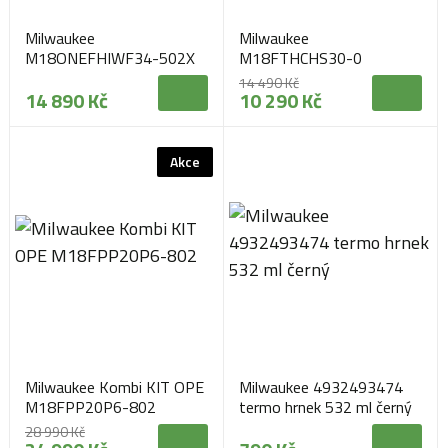
Milwaukee
Milwaukee
M18ONEFHIWF34-502X
M18FTHCHS30-0
14 490 Kč
14 890 Kč
10 290 Kč
Akce
Milwaukee Kombi KIT OPE
Milwaukee 4932493474
M18FPP20P6-802
termo hrnek 532 ml černý
28 990 Kč