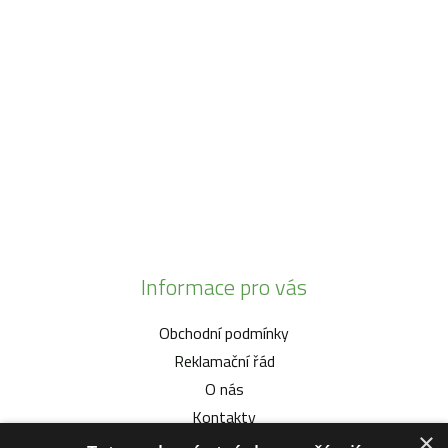
SO:
08:00 - 11:00
info@zahrada-vysociny.eu
+420 777 342 424
+420 568 441 232
Informace pro vás
Obchodní podmínky
Reklamační řád
O nás
Kontakty
×