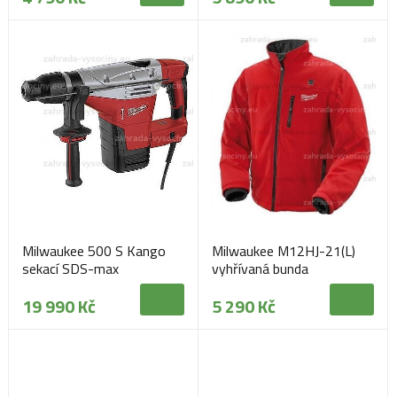
Milwaukee 500 S Kango
Milwaukee M12HJ-21(L)
sekací SDS-max
vyhřívaná bunda
19 990 Kč
5 290 Kč