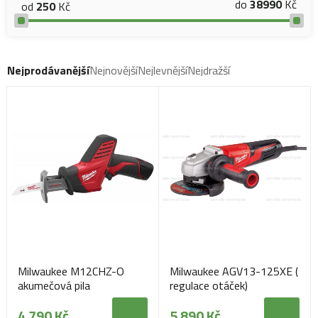
do
38990
Kč
od
250
Kč
Nejprodávanější
Nejnovější
Nejlevnější
Nejdražší
Milwaukee M12CHZ-O
Milwaukee AGV13-125XE (
akumečová pila
regulace otáček)
4 790 Kč
5 890 Kč