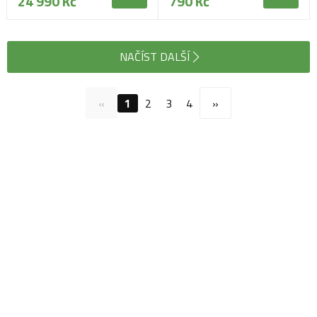
24 990 Kč
790 Kč
NAČÍST DALŠÍ
«
1
2
3
4
»
Navštivte naši prodejnu
Máme pro vás otevřeno:
Po - Pá:
08:30 - 16:30