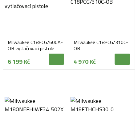
Milwaukee C18PCG/600A-
Milwaukee C18PCG/310C-
OB vytlačovací pistole
OB
6 199 Kč
4 970 Kč