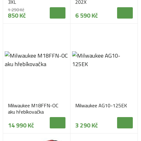
3XL
202X
1 290 Kč
850 Kč
6 590 Kč
Milwaukee M18FFN-OC
Milwaukee AG10-125EK
aku hřebíkovačka
14 990 Kč
3 290 Kč