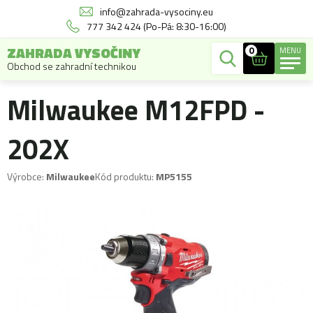
info@zahrada-vysociny.eu
777 342 424 (Po-Pá: 8:30-16:00)
ZAHRADA VYSOČINY
0
MENU
Obchod se zahradní technikou
Milwaukee M12FPD -
202X
Výrobce:
Milwaukee
Kód produktu:
MP5155