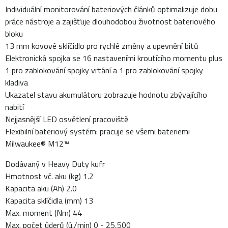
Individuální monitorování bateriových článků optimalizuje dobu
práce nástroje a zajišťuje dlouhodobou životnost bateriového
bloku
13 mm kovové sklíčidlo pro rychlé změny a upevnění bitů
Elektronická spojka se 16 nastaveními kroutícího momentu plus
1 pro zablokování spojky vrtání a 1 pro zablokování spojky
kladiva
Ukazatel stavu akumulátoru zobrazuje hodnotu zbývajícího
nabití
Nejjasnější LED osvětlení pracoviště
Flexibilní bateriový systém: pracuje se všemi bateriemi
Milwaukee® M12™
Dodávaný v Heavy Duty kufr
Hmotnost vč. aku (kg) 1.2
Kapacita aku (Ah) 2.0
Kapacita sklíčidla (mm) 13
Max. moment (Nm) 44
Max. počet úderů (ú./min) 0 - 25,500