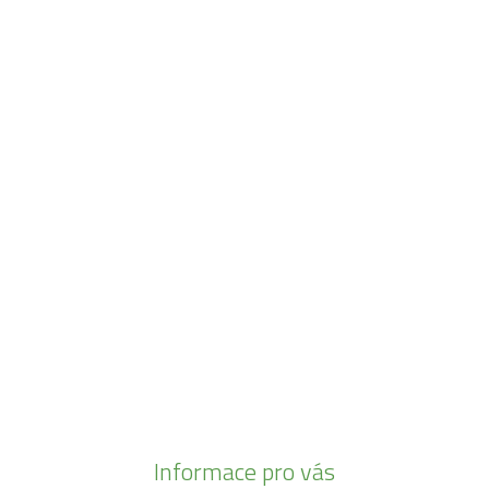
Navštivte naši prodejnu
Máme pro vás otevřeno:
Po - Pá:
08:30 - 16:30
SO:
08:00 - 11:00
info@zahrada-vysociny.eu
+420 777 342 424
+420 568 441 232
Informace pro vás