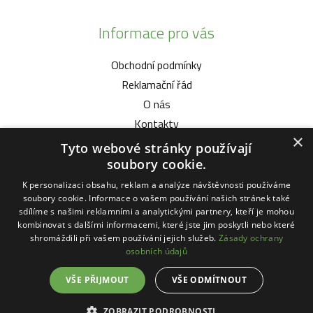
Informace pro vás
Obchodní podmínky
Reklamační řád
O nás
Kontakty
×
Tyto webové stránky používají
Vybíráme pro vás
soubory cookie.
K personalizaci obsahu, reklam a analýze návštěvnosti používáme
Malotratory Vari Honda
soubory cookie. Informace o vašem používání našich stránek také
Kuchyňské potřeby Status
sdílíme s našimi reklamními a analytickými partnery, kteří je mohou
kombinovat s dalšími informacemi, které jste jim poskytli nebo které
Sekačky robotické
shromáždili při vašem používání jejich služeb.
Zásady ochrany
Motorové pily Stihl
osobních údajů
VŠE PŘIJMOUT
VŠE ODMÍTNOUT
ZOBRAZIT PODROBNOSTI