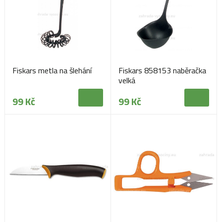
Fiskars metla na šlehání
Fiskars 858153 naběračka
velká
99 Kč
99 Kč