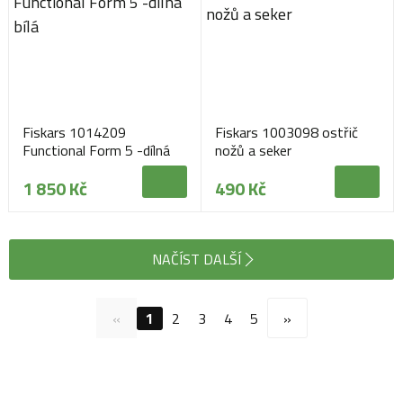
Fiskars 1014209
Fiskars 1003098 ostřič
Functional Form 5 -dílná
nožů a seker
bílá
1 850 Kč
490 Kč
NAČÍST DALŠÍ
«
1
2
3
4
5
»