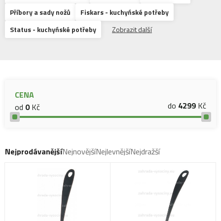
Příbory a sady nožů
Fiskars - kuchyńské potřeby
Status - kuchyńské potřeby
Zobrazit další
CENA
do
4299
Kč
od
0
Kč
Nejprodávanější
Nejnovější
Nejlevnější
Nejdražší