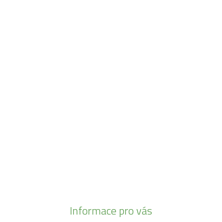
Navštivte naši prodejnu
Máme pro vás otevřeno:
Po - Pá:
08:30 - 16:30
SO:
08:00 - 11:00
info@zahrada-vysociny.eu
+420 777 342 424
+420 568 441 232
Informace pro vás