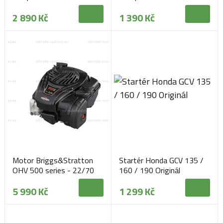
107 cm
2 890 Kč
1 390 Kč
Motor Briggs&Stratton
Startér Honda GCV 135 /
OHV 500 series - 22/70
160 / 190 Originál
mm hřídel
5 990 Kč
1 299 Kč