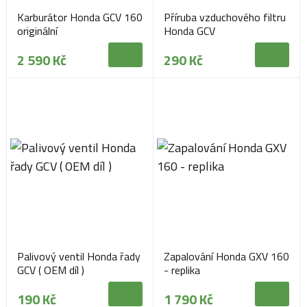
Karburátor Honda GCV 160
Příruba vzduchového filtru
originální
Honda GCV
2 590 Kč
290 Kč
Palivový ventil Honda řady
Zapalování Honda GXV 160
GCV ( OEM díl )
- replika
190 Kč
1 790 Kč