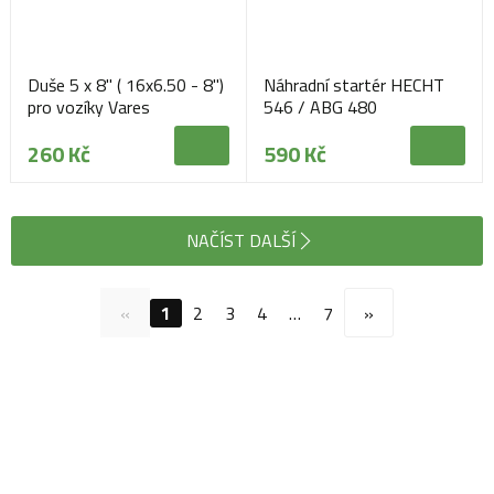
Duše 5 x 8" ( 16x6.50 - 8")
Náhradní startér HECHT
pro vozíky Vares
546 / ABG 480
260 Kč
590 Kč
NAČÍST DALŠÍ
«
1
2
3
4
…
7
»