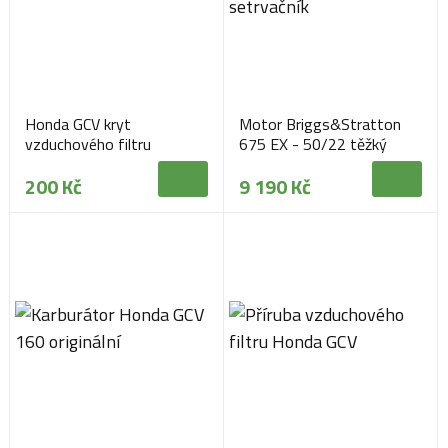
Honda GCV kryt
Motor Briggs&Stratton
vzduchového filtru
675 EX - 50/22 těžký
setrvačník
200 Kč
9 190 Kč