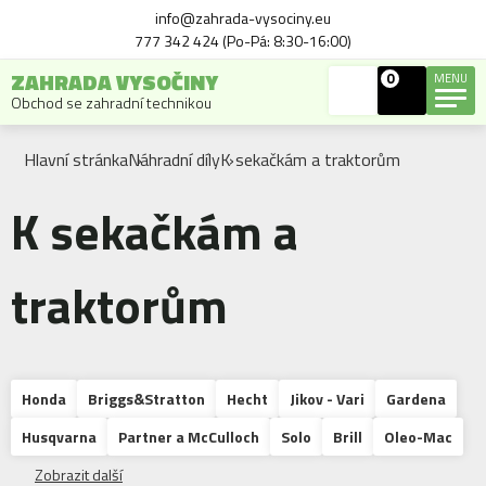
info@zahrada-vysociny.eu
777 342 424 (Po-Pá: 8:30-16:00)
ZAHRADA VYSOČINY
0
MENU
Obchod se zahradní technikou
Hlavní stránka
Náhradní díly
K sekačkám a traktorům
K sekačkám a
traktorům
Honda
Briggs&Stratton
Hecht
Jikov - Vari
Gardena
Husqvarna
Partner a McCulloch
Solo
Brill
Oleo-Mac
Zobrazit další