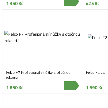
1 350 Kč
425 Kč
Felco F7 Profesionální nůžky s otočnou
Felco F2 zahr
rukojetí
1 850 Kč
1 590 Kč