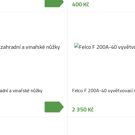
400 Kč
adní a vinařské nůžky
Felco F 200A-40 vyvětvovací 
2 350 Kč