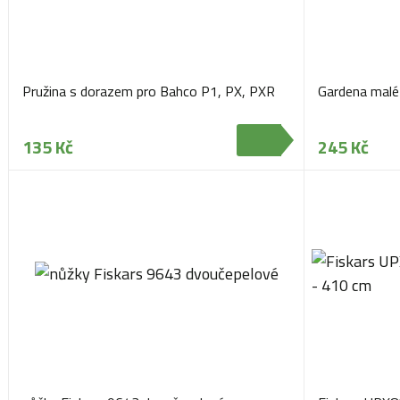
Pružina s dorazem pro Bahco P1, PX, PXR
Gardena malé
135 Kč
245 Kč