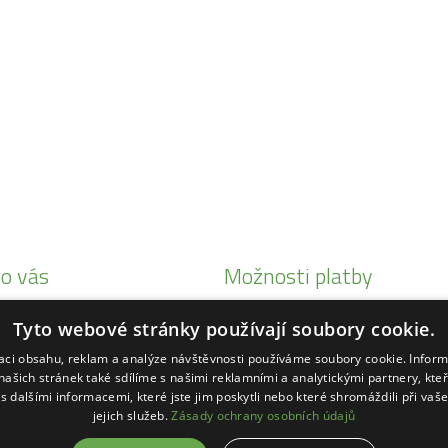
o vás
Možnosti platby
i Honda
Tyto webové stránky používají soubory cookie.
eby Status
zaci obsahu, reklam a analýze návštěvnosti používáme soubory cookie. Infor
ké
našich stránek také sdílíme s našimi reklamními a analytickými partnery, kte
s dalšími informacemi, které jste jim poskytli nebo které shromáždili při vaš
ihl
jejich služeb.
Zásady ochrany osobních údajů