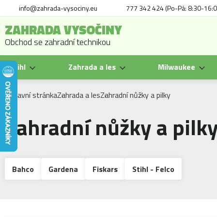
info@zahrada-vysociny.eu
777 342 424 (Po-Pá: 8:30-16:0
ZAHRADA VYSOČINY
Obchod se zahradní technikou
Stihl
Zahrada a les
Milwaukee
Hlavní stránka
Zahrada a les
Zahradní nůžky a pilky
Zahradní nůžky a pilk
Bahco
Gardena
Fiskars
Stihl - Felco