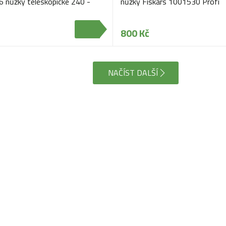
6 nůžky teleskopické 240 -
nůžky Fiskars 1001530 Profi
800 Kč
NAČÍST DALŠÍ