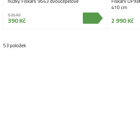
nůžky Fiskars 9643 dvoučepelové
Fiskars UPX8
410 cm
535 Kč
390 Kč
2 990 Kč
53 položek
Navštivte naši prodejnu
Máme pro vás otevřeno:
Po - Pá:
08:30 - 16:30