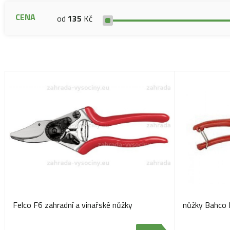
CENA
od
135
Kč
Felco F6 zahradní a vinařské nůžky
nůžky Bahco