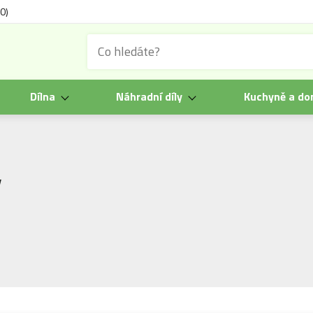
0)
Dílna
Náhradní díly
Kuchyně a d
y