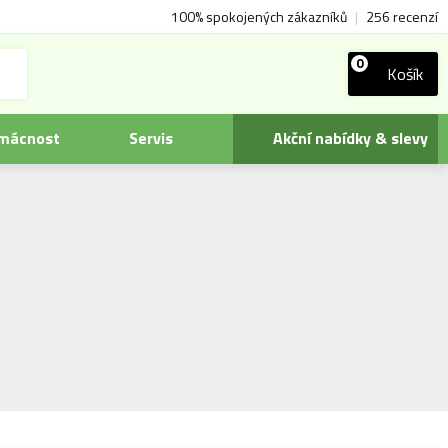
100% spokojených zákazníků
|
256 recenzí
0
Košík
omácnost
Servis
Akční nabídky & slevy