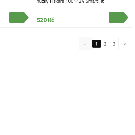
nůžky Fiskars 1001424 SmartFit
520 Kč
«
1
2
3
»