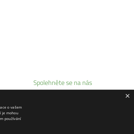
Spolehněte se na nás
×
Jsme autorizovaními prodejci
Prodáváme pouze kvalitní produkty
mace o vašem
ří je mohou
20 let tradice
em používání
Rádi poradíme a zaškolíme