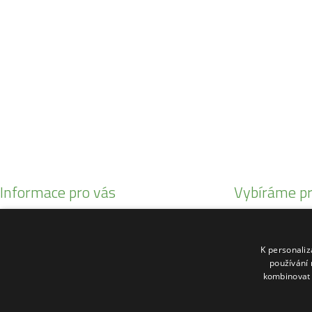
SO:
08:00 - 11:00
info@zahrada-vysociny.eu
+420 777 342 424
+420 568 441 232
Informace pro vás
Vybíráme pr
Obchodní podmínky
Malotratory Var
Reklamační řád
Kuchyňské potř
K personali
O nás
Sekačky robotic
používání 
kombinovat 
Kontakty
Motorové pily St