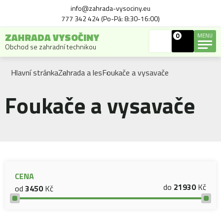
info@zahrada-vysociny.eu
777 342 424 (Po-Pá: 8:30-16:00)
ZAHRADA VYSOČINY
0
MENU
Obchod se zahradní technikou
Hlavní stránka
Zahrada a les
Foukače a vysavače
Foukače a vysavače
CENA
do
21930
Kč
od
3450
Kč