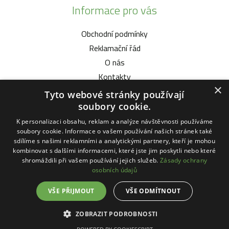
Informace pro vás
Obchodní podmínky
Reklamační řád
O nás
Kontakty
×
Tyto webové stránky používají
Vybíráme pro vás
soubory cookie.
K personalizaci obsahu, reklam a analýze návštěvnosti používáme
Malotratory Vari Honda
soubory cookie. Informace o vašem používání našich stránek také
Kuchyňské potřeby Status
sdílíme s našimi reklamními a analytickými partnery, kteří je mohou
kombinovat s dalšími informacemi, které jste jim poskytli nebo které
Sekačky robotické
shromáždili při vašem používání jejich služeb.
Zásady ochrany
Motorové pily Stihl
osobních údajů
VŠE PŘIJMOUT
VŠE ODMÍTNOUT
ZOBRAZIT PODROBNOSTI
© 2026 Copyright - Zahrada-Vysociny.eu
Tvorba