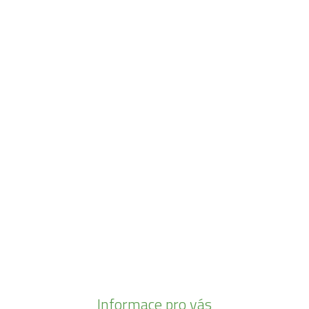
Navštivte naši prodejnu
Máme pro vás otevřeno:
Po - Pá:
08:30 - 16:30
SO:
08:00 - 11:00
info@zahrada-vysociny.eu
+420 777 342 424
+420 568 441 232
Informace pro vás