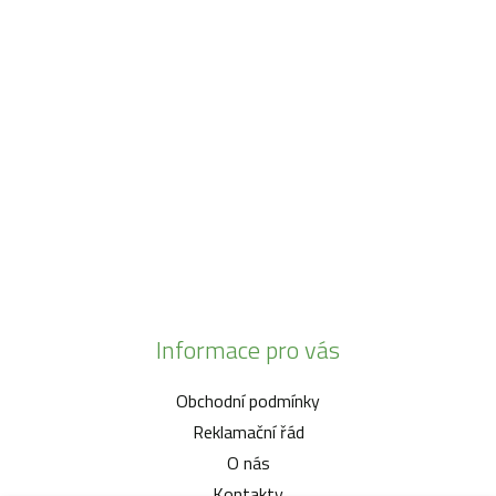
Po - Pá:
08:30 - 16:30
SO:
08:00 - 11:00
info@zahrada-vysociny.eu
+420 777 342 424
+420 568 441 232
Informace pro vás
Obchodní podmínky
Reklamační řád
O nás
Kontakty