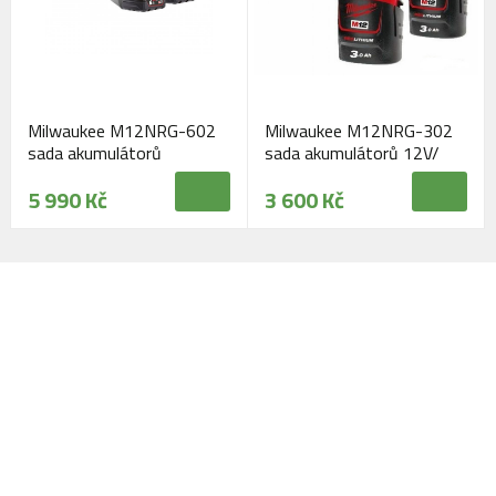
Milwaukee M12NRG-602
Milwaukee M12NRG-302
sada akumulátorů
sada akumulátorů 12V/
12V/6Ah
3Ah
5 990 Kč
3 600 Kč
Navštivte naši prodejnu
Máme pro vás otevřeno: