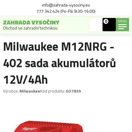
info@zahrada-vysociny.eu
777 342 424 (Po-Pá: 8:30-16:00)
ZAHRADA VYSOČINY
0
MENU
Obchod se zahradní technikou
Milwaukee M12NRG -
402 sada akumulátorů
12V/4Ah
Výrobce:
Milwaukee
Kód produktu:
GO7839