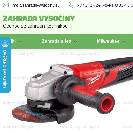
info@zahrada-vysociny.eu
777 342 424 (Po-Pá: 8:30-16:0
ZAHRADA VYSOČINY
Obchod se zahradní technikou
Stihl
Zahrada a les
Milwaukee