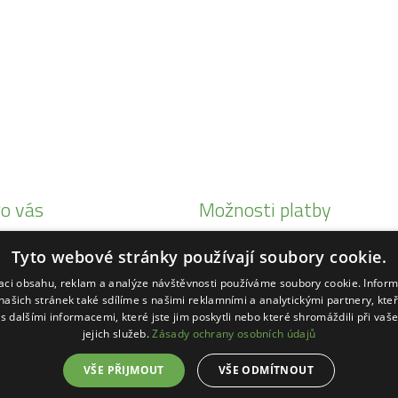
o vás
Možnosti platby
i Honda
Tyto webové stránky používají soubory cookie.
eby Status
zaci obsahu, reklam a analýze návštěvnosti používáme soubory cookie. Infor
ké
našich stránek také sdílíme s našimi reklamními a analytickými partnery, kte
s dalšími informacemi, které jste jim poskytli nebo které shromáždili při vaš
ihl
jejich služeb.
Zásady ochrany osobních údajů
VŠE PŘIJMOUT
VŠE ODMÍTNOUT