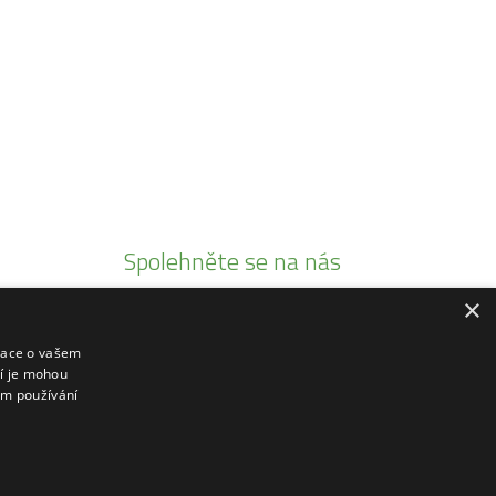
Spolehněte se na nás
×
Jsme autorizovaními prodejci
Prodáváme pouze kvalitní produkty
mace o vašem
ří je mohou
20 let tradice
em používání
Rádi poradíme a zaškolíme