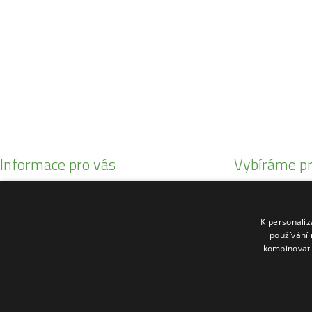
info@zahrada-vysociny.eu
+420 777 342 424
+420 568 441 232
Informace pro vás
Vybíráme pr
Obchodní podmínky
Malotratory Var
Reklamační řád
Kuchyňské potř
K personali
O nás
Sekačky robotic
používání 
kombinovat 
Kontakty
Motorové pily St