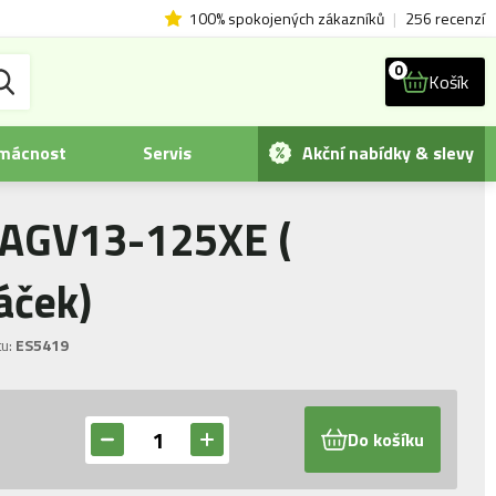
100% spokojených zákazníků
|
256 recenzí
0
Košík
omácnost
Servis
Akční nabídky & slevy
 AGV13-125XE (
áček)
u:
ES5419
Do košíku