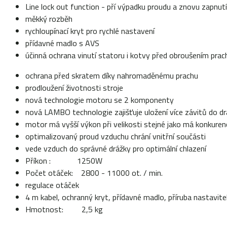
Line lock out function - pří výpadku proudu a znovu zapnut
měkký rozběh
rychloupínací kryt pro rychlé nastavení
přídavné madlo s AVS
účinná ochrana vinutí statoru i kotvy před obroušením p
ochrana před skratem díky nahromaděnému prachu
prodloužení životnosti stroje
nová technologie motoru se 2 komponenty
nová LAMBO technologie zajišťuje uložení více závitů do d
motor má vyšší výkon při velikosti stejné jako má konkuren
optimalizovaný proud vzduchu chrání vnitřní součásti
vede vzduch do správné drážky pro optimální chlazení
Příkon : 1250W
Počet otáček: 2800 - 11000 ot. / min.
regulace otáček
4 m kabel, ochranný kryt, přídavné madlo, příruba nastavit
Hmotnost: 2,5 kg