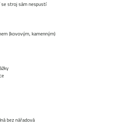
í se stroj sám nespustí
rachem (kovovým, kamenným)
rážky
ce
elná bez nářadová