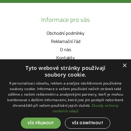
Informace pro vás
Obchodní podmínky
Reklamační řád
O nás
Kontakty
×
Tyto webové stránky používají
Vybíráme pro vás
soubory cookie.
K personalizaci obsahu, reklam a analýze návštěvnosti používáme
Malotratory Vari Honda
soubory cookie. Informace o vašem používání našich stránek také
Kuchyňské potřeby Status
sdílíme s našimi reklamními a analytickými partnery, kteří je mohou
kombinovat s dalšími informacemi, které jste jim poskytli nebo které
Sekačky robotické
shromáždili při vašem používání jejich služeb.
Zásady ochrany
Motorové pily Stihl
osobních údajů
VŠE PŘIJMOUT
VŠE ODMÍTNOUT