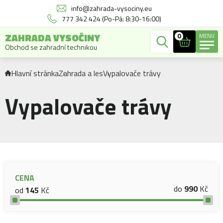
info@zahrada-vysociny.eu
777 342 424 (Po-Pá: 8:30-16:00)
ZAHRADA VYSOČINY
0
MENU
Obchod se zahradní technikou
Hlavní stránka
Zahrada a les
Vypalovače trávy
Vypalovače trávy
CENA
do
990
Kč
od
145
Kč