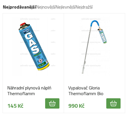
Nejprodávanější
Nejnovější
Nejlevnější
Nejdražší
Náhradní plynová náplń
Vypalovač Gloria
Thermoflamm
Thermoflamm Bio
Comfort
145 Kč
990 Kč