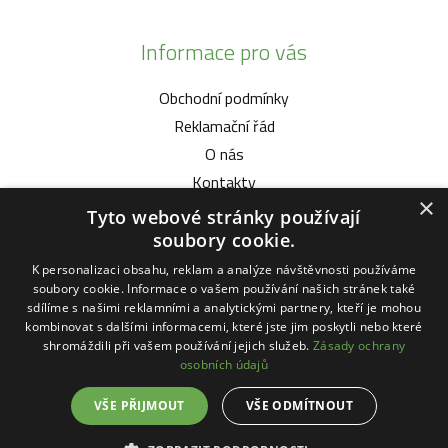
Informace pro vás
Obchodní podmínky
Reklamační řád
O nás
Kontakty
×
Tyto webové stránky používají
Vybíráme pro vás
soubory cookie.
K personalizaci obsahu, reklam a analýze návštěvnosti používáme
Malotratory Vari Honda
soubory cookie. Informace o vašem používání našich stránek také
Kuchyňské potřeby Status
sdílíme s našimi reklamními a analytickými partnery, kteří je mohou
kombinovat s dalšími informacemi, které jste jim poskytli nebo které
Sekačky robotické
shromáždili při vašem používání jejich služeb.
Zásady ochrany
Motorové pily Stihl
osobních údajů
VŠE PŘIJMOUT
VŠE ODMÍTNOUT