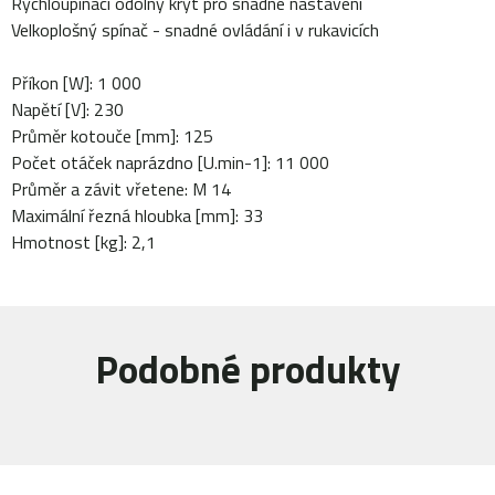
Rychloupínací odolný kryt pro snadné nastavení
Velkoplošný spínač - snadné ovládání i v rukavicích
Příkon [W]: 1 000
Napětí [V]: 230
Průměr kotouče [mm]: 125
Počet otáček naprázdno [U.min-1]: 11 000
Průměr a závit vřetene: M 14
Maximální řezná hloubka [mm]: 33
Hmotnost [kg]: 2,1
Podobné produkty