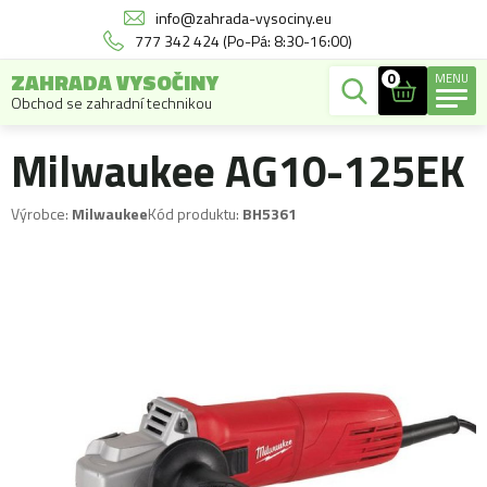
info@zahrada-vysociny.eu
777 342 424 (Po-Pá: 8:30-16:00)
ZAHRADA VYSOČINY
0
MENU
Obchod se zahradní technikou
Milwaukee AG10-125EK
Výrobce:
Milwaukee
Kód produktu:
BH5361