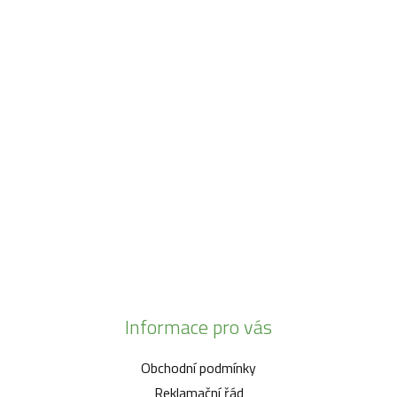
Máme pro vás otevřeno:
Po - Pá:
08:30 - 16:30
SO:
08:00 - 11:00
info@zahrada-vysociny.eu
+420 777 342 424
+420 568 441 232
Informace pro vás
Obchodní podmínky
Reklamační řád