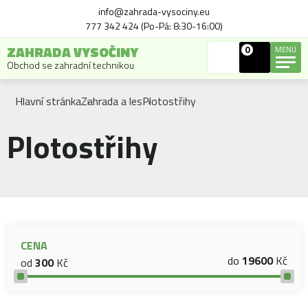
info@zahrada-vysociny.eu
777 342 424 (Po-Pá: 8:30-16:00)
ZAHRADA VYSOČINY
0
MENU
Obchod se zahradní technikou
Hlavní stránka
Zahrada a les
Plotostřihy
Plotostřihy
CENA
do
19600
Kč
od
300
Kč