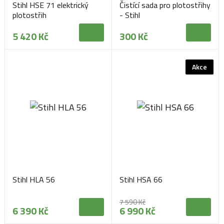
Stihl HSE 71 elektrický
Čistící sada pro plotostřihy
plotostřih
- Stihl
5 420 Kč
300 Kč
Akce
Stihl HLA 56
Stihl HSA 66
7 590 Kč
6 390 Kč
6 990 Kč