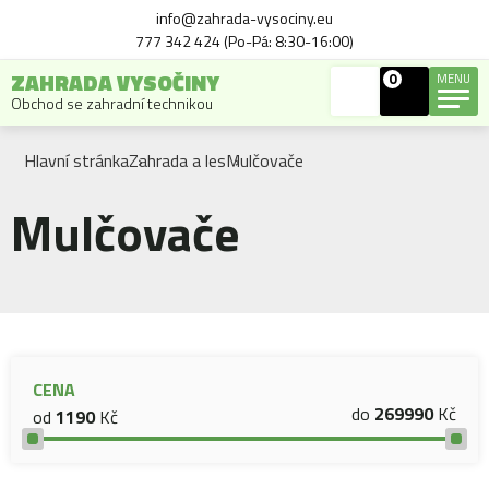
info@zahrada-vysociny.eu
777 342 424 (Po-Pá: 8:30-16:00)
ZAHRADA VYSOČINY
0
MENU
Obchod se zahradní technikou
Hlavní stránka
Zahrada a les
Mulčovače
Mulčovače
CENA
do
269990
Kč
od
1190
Kč