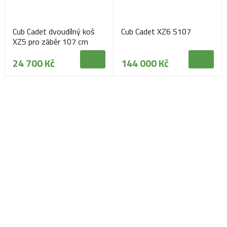
Cub Cadet dvoudílný koš
Cub Cadet XZ6 S107
XZ5 pro záběr 107 cm
24 700 Kč
144 000 Kč
Navštivte naši prodejnu
Máme pro vás otevřeno:
Po - Pá:
08:30 - 16:30
SO:
08:00 - 11:00