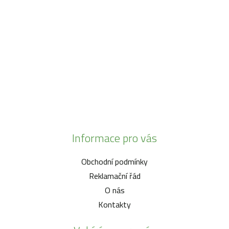
info@zahrada-vysociny.eu
+420 777 342 424
+420 568 441 232
Informace pro vás
Obchodní podmínky
Reklamační řád
O nás
Kontakty