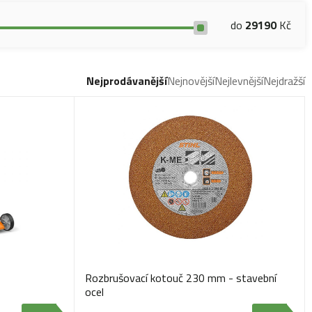
do
29190
Kč
Nejprodávanější
Nejnovější
Nejlevnější
Nejdražší
Rozbrušovací kotouč 230 mm - stavební
ocel