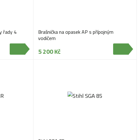
y řady 4
Brašnička na opasek AP s přípojným
vodičem
5 200 Kč