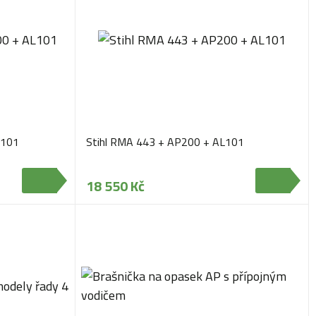
L101
Stihl RMA 443 + AP200 + AL101
18 550 Kč