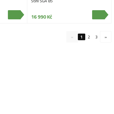
Stihl SGA 85
16 990 Kč
«
1
2
3
»