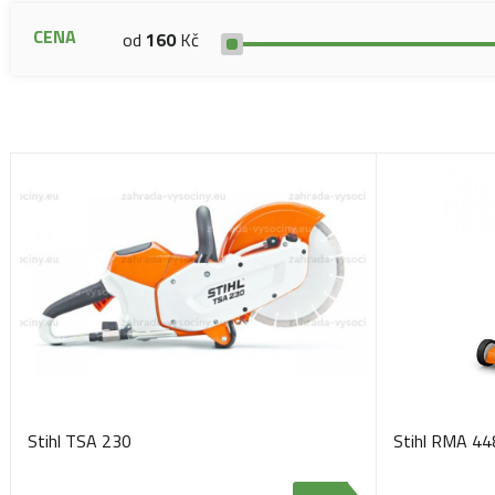
CENA
od
160
Kč
Stihl TSA 230
Stihl RMA 44