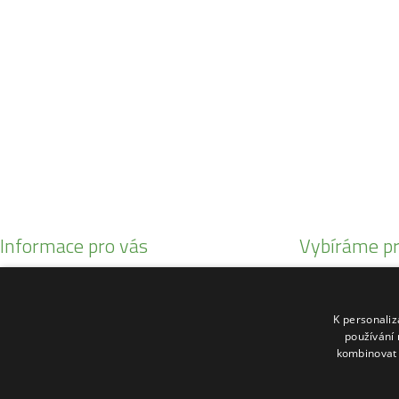
SO:
08:00 - 11:00
info@zahrada-vysociny.eu
+420 777 342 424
+420 568 441 232
Informace pro vás
Vybíráme pr
Obchodní podmínky
Malotratory Var
Reklamační řád
Kuchyňské potř
K personali
O nás
Sekačky robotic
používání 
kombinovat 
Kontakty
Motorové pily St