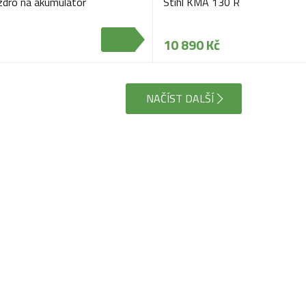
zdro na akumulátor
Stihl KMA 130 R
10 890 Kč
NAČÍST DALŠÍ