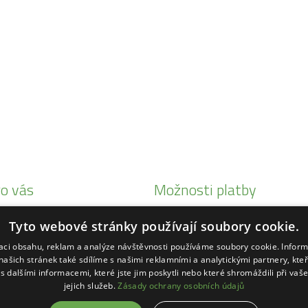
o vás
Možnosti platby
i Honda
Tyto webové stránky používají soubory cookie.
eby Status
zaci obsahu, reklam a analýze návštěvnosti používáme soubory cookie. Infor
ké
našich stránek také sdílíme s našimi reklamními a analytickými partnery, kte
s dalšími informacemi, které jste jim poskytli nebo které shromáždili při vaš
ihl
jejich služeb.
Zásady ochrany osobních údajů