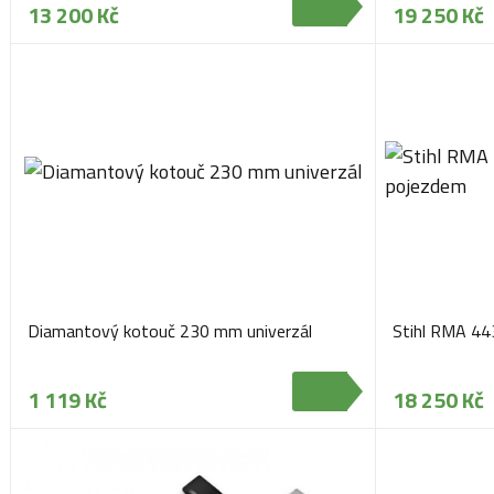
13 200 Kč
19 250 Kč
Diamantový kotouč 230 mm univerzál
Stihl RMA 44
1 119 Kč
18 250 Kč