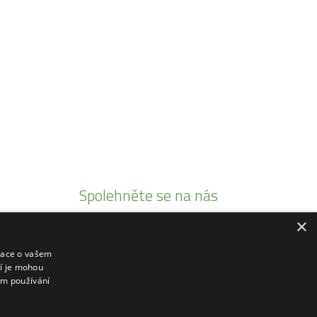
Spolehněte se na nás
×
Jsme autorizovaními prodejci
Prodáváme pouze kvalitní produkty
mace o vašem
ří je mohou
20 let tradice
em používání
Rádi poradíme a zaškolíme