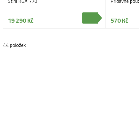
Stihl KGA 770
Přídavné pou
19 290 Kč
570 Kč
44 položek
Navštivte naši prodejnu
Máme pro vás otevřeno:
Po - Pá:
08:30 - 16:30