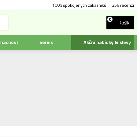
100% spokojených zákazníků
|
256 recenzí
0
Košík
omácnost
Servis
Akční nabídky & slevy