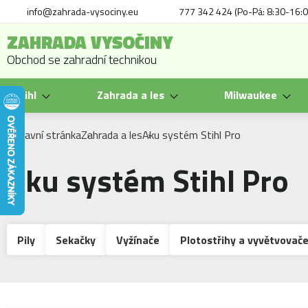
info@zahrada-vysociny.eu
777 342 424 (Po-Pá: 8:30-16:0
ZAHRADA VYSOČINY
Obchod se zahradní technikou
Stihl
Zahrada a les
Milwaukee
Hlavní stránka
Zahrada a les
Aku systém Stihl Pro
Aku systém Stihl Pro
Pily
Sekačky
Vyžínače
Plotostřihy a vyvětvovač