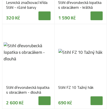
Lesnická značkovací křída
Stihl dřevorubecká lopatka
Stihl - různé barvy
s obracákem - krátká
320 Kč
1 590 Kč
Stihl dřevorubecká lopatka
Stihl FZ 10 Tažný hák
s obracákem - dlouhá
2 600 Kč
690 Kč