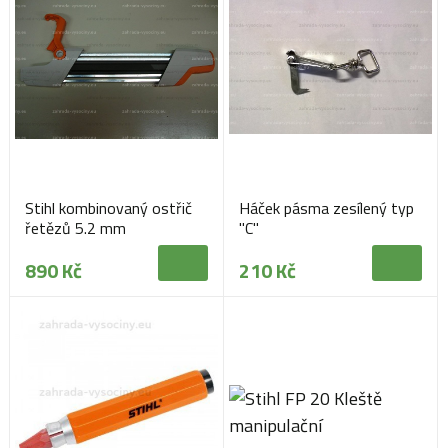
Stihl kombinovaný ostřič
Háček pásma zesílený typ
řetězů 5.2 mm
"C"
890 Kč
210 Kč