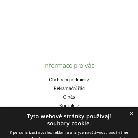
+420 777 342 424
+420 568 441 232
Informace pro vás
Obchodní podmínky
Reklamační řád
O nás
Kontakty
×
Tyto webové stránky používají
Vybíráme pro vás
soubory cookie.
K personalizaci obsahu, reklam a analýze návštěvnosti používáme
Malotratory Vari Honda