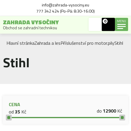
info@zahrada-vysociny.eu
777 342 424 (Po-Pá: 8:30-16:00)
ZAHRADA VYSOČINY
0
MENU
Obchod se zahradní technikou
Hlavní stránka
Zahrada a les
Příslušenství pro motor.pily
Stihl
Stihl
CENA
do
12900
Kč
od
35
Kč