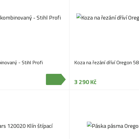
novaný - Stihl Profi
Koza na řezání dříví Oregon 5
3 290 Kč