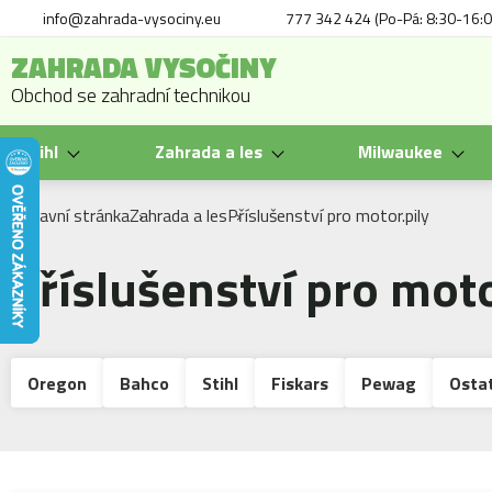
info@zahrada-vysociny.eu
777 342 424 (Po-Pá: 8:30-16:0
ZAHRADA VYSOČINY
Obchod se zahradní technikou
Stihl
Zahrada a les
Milwaukee
Hlavní stránka
Zahrada a les
Příslušenství pro motor.pily
Příslušenství pro moto
Oregon
Bahco
Stihl
Fiskars
Pewag
Osta