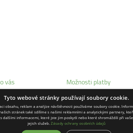
o vás
Možnosti platby
i Honda
Tyto webové stránky používají soubory cookie.
eby Status
zaci obsahu, reklam a analýze návštěvnosti používáme soubory cookie. Infor
ké
našich stránek také sdílíme s našimi reklamními a analytickými partnery, kte
s dalšími informacemi, které jste jim poskytli nebo které shromáždili při vaš
ihl
jejich služeb.
Zásady ochrany osobních údajů