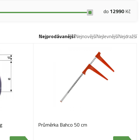
do
12990
Kč
Nejprodávanější
Nejnovější
Nejlevnější
Nejdražší
kg
Průměrka Bahco 50 cm