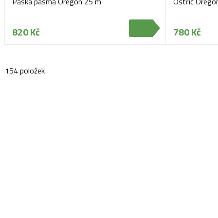
Páska pásma Oregon 25 m
Ostřič Oreg
820 Kč
780 Kč
154 položek
Navštivte naši prodejnu
Máme pro vás otevřeno:
Po - Pá:
08:30 - 16:30