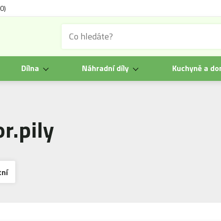
0)
Dílna
Náhradní díly
Kuchyně a d
r.pily
tní