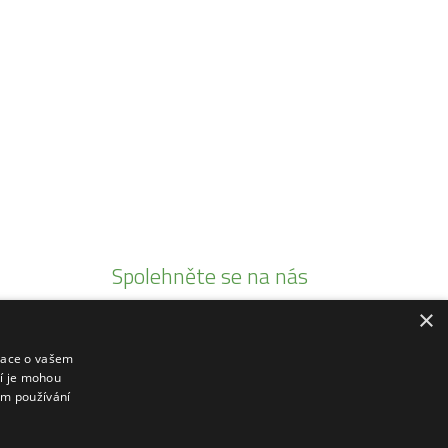
Spolehněte se na nás
×
Jsme autorizovaními prodejci
Prodáváme pouze kvalitní produkty
mace o vašem
ří je mohou
20 let tradice
em používání
Rádi poradíme a zaškolíme