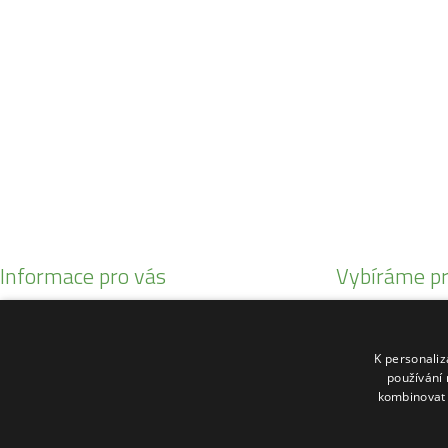
SO:
08:00 - 11:00
info@zahrada-vysociny.eu
+420 777 342 424
+420 568 441 232
Informace pro vás
Vybíráme pr
Obchodní podmínky
Malotratory Var
Reklamační řád
Kuchyňské potř
K personali
O nás
Sekačky robotic
používání 
kombinovat 
Kontakty
Motorové pily St