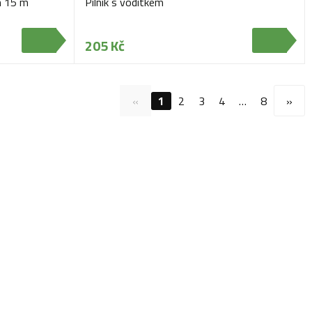
n 15 m
Pilník s vodítkem
205 Kč
«
1
2
3
4
…
8
»