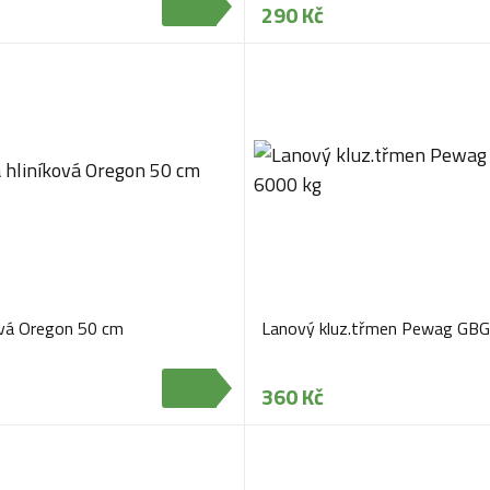
290 Kč
ová Oregon 50 cm
Lanový kluz.třmen Pewag GBG
360 Kč