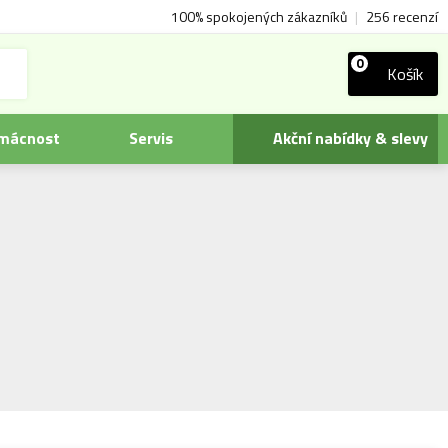
100% spokojených zákazníků
|
256 recenzí
0
Košík
omácnost
Servis
Akční nabídky & slevy