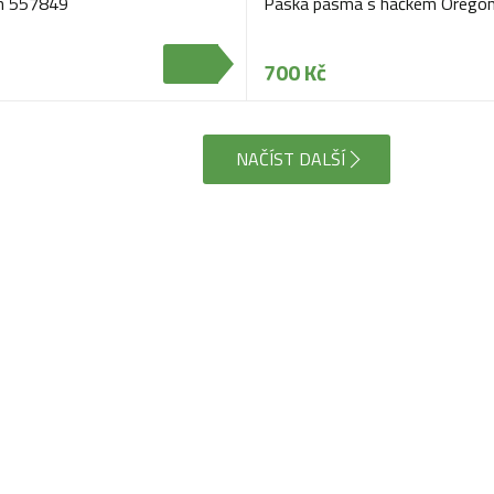
on 557849
Páska pásma s háčkem Orego
700 Kč
NAČÍST DALŠÍ