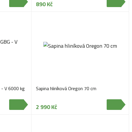
890 Kč
 - V 6000 kg
Sapina hliníková Oregon 70 cm
2 990 Kč