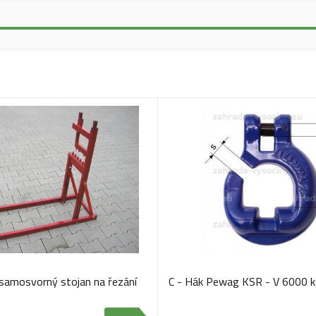
 samosvorný stojan na řezání
C - Hák Pewag KSR - V 6000 