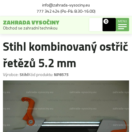
info@zahrada-vysociny.eu
777 342 424 (Po-Pá: 8:30-16:00)
ZAHRADA VYSOČINY
0
MENU
Obchod se zahradní technikou
Stihl kombinovaný ostřič
řetězů 5.2 mm
Výrobce:
Stihl
Kód produktu:
NP8575