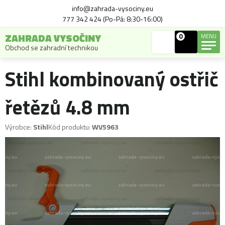
info@zahrada-vysociny.eu
777 342 424 (Po-Pá: 8:30-16:00)
ZAHRADA VYSOČINY
0
MENU
Obchod se zahradní technikou
Stihl kombinovaný ostřič
řetězů 4.8 mm
Výrobce:
Stihl
Kód produktu:
WV5963