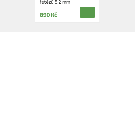
řetězů 5.2 mm
890 Kč
Navštivte naši prodejnu
Máme pro vás otevřeno:
Po - Pá:
08:30 - 16:30
SO:
08:00 - 11:00
info@zahrada-vysociny.eu