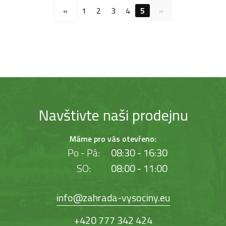
«
1
2
3
4
5
»
Navštivte naši prodejnu
Máme pro vás otevřeno:
Po - Pá:
08:30 - 16:30
SO:
08:00 - 11:00
info@zahrada-vysociny.eu
+420 777 342 424