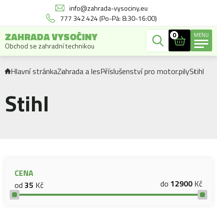
info@zahrada-vysociny.eu
777 342 424 (Po-Pá: 8:30-16:00)
ZAHRADA VYSOČINY
0
MENU
Obchod se zahradní technikou
Hlavní stránka
Zahrada a les
Příslušenství pro motor.pily
Stihl
Stihl
CENA
do
12900
Kč
od
35
Kč