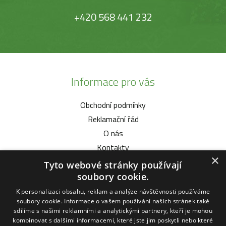
+420 568 441 232
Informace pro vás
Obchodní podmínky
Reklamační řád
O nás
Kontakty
×
Tyto webové stránky používají
Vybíráme pro vás
soubory cookie.
K personalizaci obsahu, reklam a analýze návštěvnosti používáme
Malotratory Vari Honda
soubory cookie. Informace o vašem používání našich stránek také
Kuchyňské potřeby Status
sdílíme s našimi reklamními a analytickými partnery, kteří je mohou
kombinovat s dalšími informacemi, které jste jim poskytli nebo které
Sekačky robotické