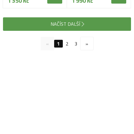
1 350 Kč
1 990 Kč
NAČÍST DALŠÍ
«
1
2
3
»
Navštivte naši prodejnu
Máme pro vás otevřeno:
Po - Pá:
08:30 - 16:30