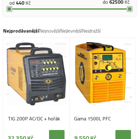
do
62500
Kč
od
440
Kč
Nejprodávanější
Nejnovější
Nejlevnější
Nejdražší
TIG 200P AC/DC + hořák
Gama 1500L PFC
32 350 Kč
9 550 Kč