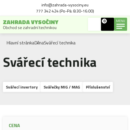
info@zahrada-vysociny.eu
777 342 424 (Po-Pá: 8:30-16:00)
ZAHRADA VYSOČINY
0
MENU
Obchod se zahradní technikou
Hlavní stránka
Dílna
Svářecí technika
Svářecí technika
Svářecí invertory
Svářečky MIG / MAG
Příslušenství
CENA