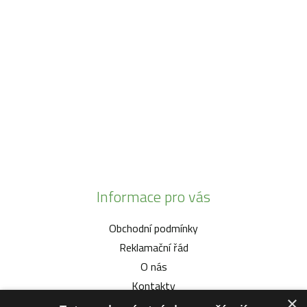
SO:
08:00 - 11:00
info@zahrada-vysociny.eu
+420 777 342 424
+420 568 441 232
Informace pro vás
Obchodní podmínky
Reklamační řád
O nás
Kontakty
×