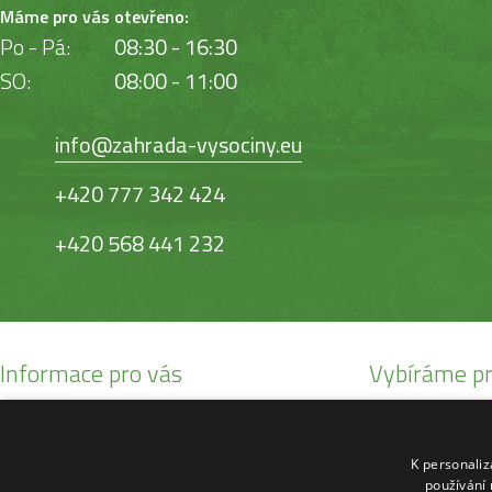
Máme pro vás otevřeno:
Po - Pá:
08:30 - 16:30
SO:
08:00 - 11:00
info@zahrada-vysociny.eu
+420 777 342 424
+420 568 441 232
Informace pro vás
Vybíráme pr
Obchodní podmínky
Malotratory Var
Reklamační řád
Kuchyňské potř
K personali
O nás
Sekačky robotic
používání 