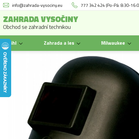
info@zahrada-vysociny.eu
777 342 424 (Po-Pá: 8:30-16:0
ZAHRADA VYSOČINY
Obchod se zahradní technikou
Stihl
Zahrada a les
Milwaukee