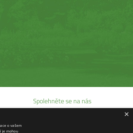
Spolehněte se na nás
×
Jsme autorizovaními prodejci
Prodáváme pouze kvalitní produkty
mace o vašem
ří je mohou
20 let tradice