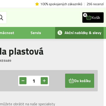
100% spokojených zákazníků
|
256 recenzí
0
Košík
omácnost
Servis
Akční nabídky & slevy
la plastová
XE6489
Do košíku
můžete obrátit na naše specialisty