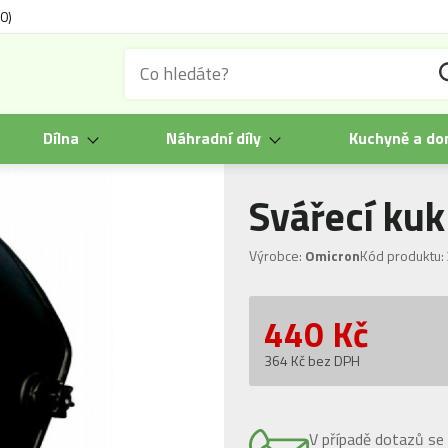
0)
Dílna
Náhradní díly
Kuchyně a d
Svářecí kuk
Výrobce:
Omicron
Kód produktu:
440
Kč
364 Kč bez DPH
V případě dotazů se 