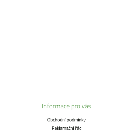
Máme pro vás otevřeno:
Po - Pá:
08:30 - 16:30
SO:
08:00 - 11:00
info@zahrada-vysociny.eu
+420 777 342 424
+420 568 441 232
Informace pro vás
Obchodní podmínky
Reklamační řád