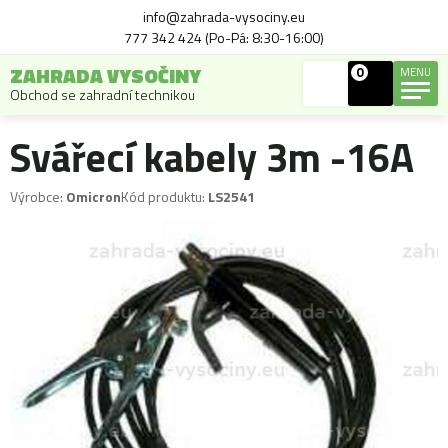
info@zahrada-vysociny.eu
777 342 424 (Po-Pá: 8:30-16:00)
ZAHRADA VYSOČINY
0
MENU
Obchod se zahradní technikou
Svářecí kabely 3m -16A
Výrobce:
Omicron
Kód produktu:
LS2541