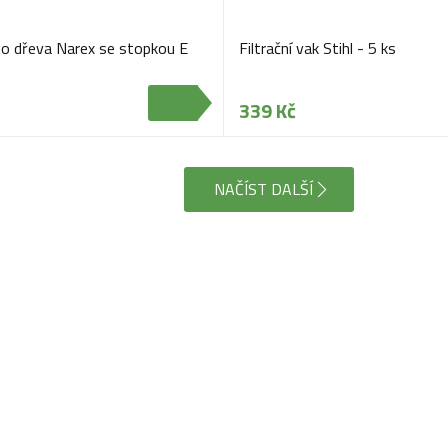
do dřeva Narex se stopkou E
Filtrační vak Stihl - 5 ks
339 Kč
NAČÍST DALŠÍ