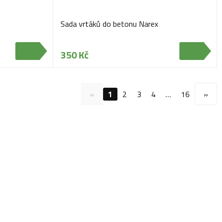
Sada vrtáků do betonu Narex
350 Kč
«
1
2
3
4
…
16
»