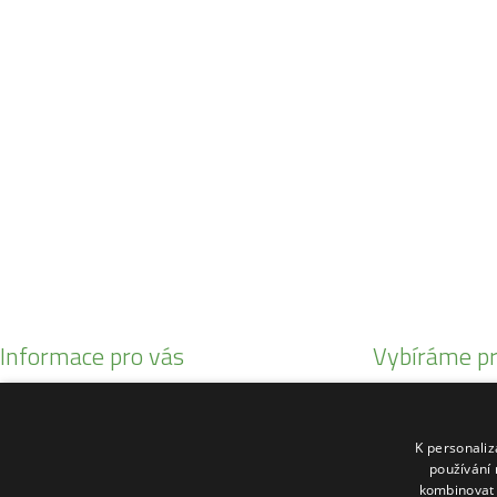
Po - Pá:
08:30 - 16:30
SO:
08:00 - 11:00
info@zahrada-vysociny.eu
+420 777 342 424
+420 568 441 232
Informace pro vás
Vybíráme pr
Obchodní podmínky
Malotratory Var
Reklamační řád
Kuchyňské potř
K personali
O nás
Sekačky robotic
používání 
kombinovat 