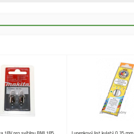
ka 18V pro svítilnu BML185
Lupenkový list kulatý 0,35 mm