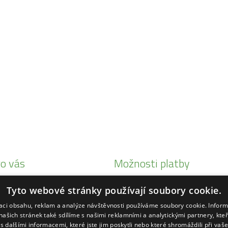
o vás
Možnosti platby
i Honda
Tyto webové stránky používají soubory cookie.
eby Status
zaci obsahu, reklam a analýze návštěvnosti používáme soubory cookie. Infor
ké
našich stránek také sdílíme s našimi reklamními a analytickými partnery, kte
s dalšími informacemi, které jste jim poskytli nebo které shromáždili při vaš