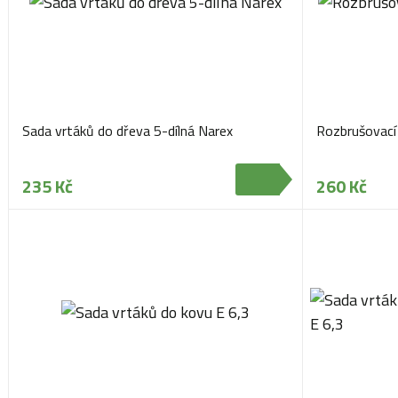
Sada vrtáků do dřeva 5-dílná Narex
Rozbrušovací
235 Kč
260 Kč