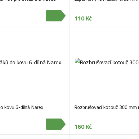
110 Kč
o kovu 6-dílná Narex
Rozbrušovací kotouč 300 mm n
160 Kč