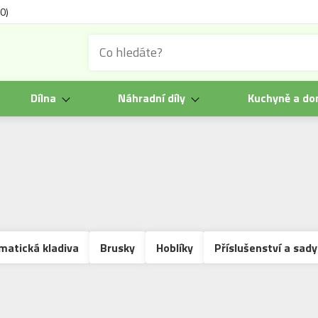
0)
Dílna
Náhradní díly
Kuchyně a d
atická kladiva
Brusky
Hoblíky
Příslušenství a sady