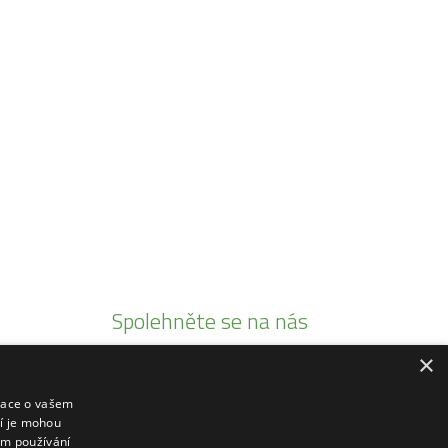
Spolehněte se na nás
×
Jsme autorizovaními prodejci
Prodáváme pouze kvalitní produkty
mace o vašem
ří je mohou
20 let tradice
em používání