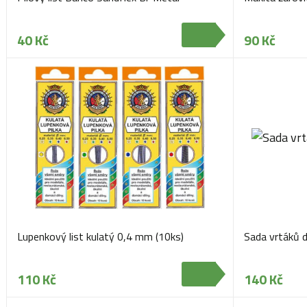
40 Kč
90 Kč
Lupenkový list kulatý 0,4 mm (10ks)
Sada vrtáků d
110 Kč
140 Kč