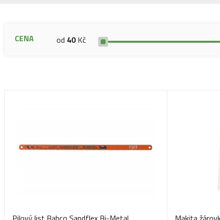
CENA
od
40
Kč
Pilový list Bahco Sandflex Bi-Metal
Makita žárov