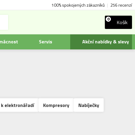
100% spokojených zákazníků
|
256 recenzí
0
Košík
omácnost
Servis
Akční nabídky & slevy
 k elektronářadí
Kompresory
Nabíječky