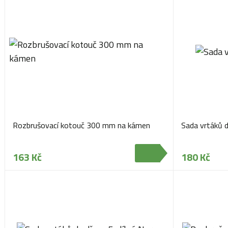
Rozbrušovací kotouč 300 mm na kámen
Sada vrtáků 
163 Kč
180 Kč