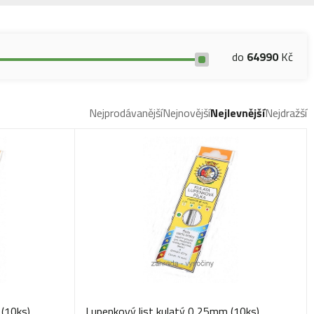
do
64990
Kč
Nejprodávanější
Nejnovější
Nejlevnější
Nejdražší
 (10ks)
Lupenkový list kulatý 0,25mm (10ks)