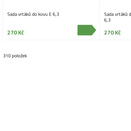
Sada vrtáků do kovu E 6,3
Sada vrtáků 
6,3
270 Kč
270 Kč
310 položek
Navštivte naši prodejnu
Máme pro vás otevřeno: