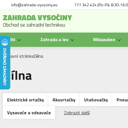
info@zahrada-vysociny.eu
777 342 424 (Po-Pá: 8:30-16:0
ZAHRADA VYSOČINY
Obchod se zahradní technikou
Stihl
Zahrada a les
Milwaukee
Hlavní stránka
Dílna
Dílna
Elektrické vrtačky
Akuvrtačky
Utahovačky
Pneum
Vysavače a odsavače
Zobrazit další