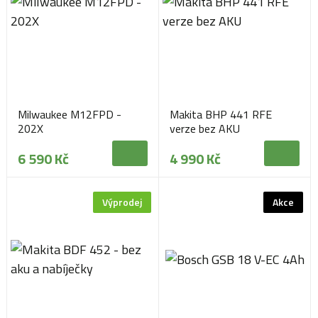
Milwaukee M12FPD -
Makita BHP 441 RFE
202X
verze bez AKU
6 590 Kč
4 990 Kč
Výprodej
Akce