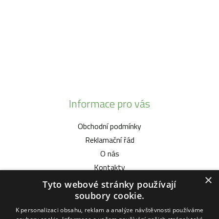
+420 777 342 424
+420 568 441 232
Informace pro vás
Obchodní podmínky
Reklamační řád
O nás
Kontakty
×
Tyto webové stránky používají
Vybíráme pro vás
soubory cookie.
K personalizaci obsahu, reklam a analýze návštěvnosti používáme
Malotratory Vari Honda