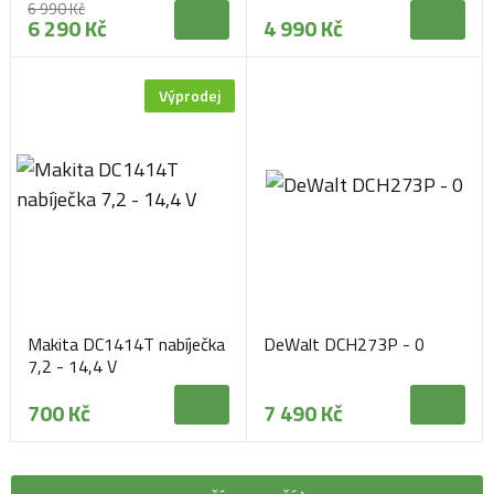
6 990 Kč
6 290 Kč
4 990 Kč
Výprodej
Makita DC1414T nabíječka
DeWalt DCH273P - 0
7,2 - 14,4 V
700 Kč
7 490 Kč