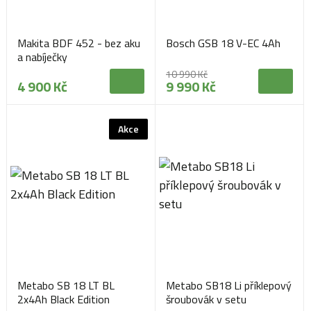
Makita BDF 452 - bez aku
Bosch GSB 18 V-EC 4Ah
a nabíječky
10 990 Kč
4 900 Kč
9 990 Kč
Akce
Metabo SB 18 LT BL
Metabo SB18 Li příklepový
2x4Ah Black Edition
šroubovák v setu