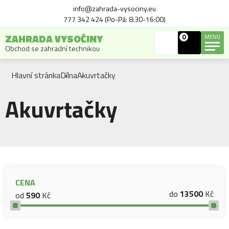
info@zahrada-vysociny.eu
777 342 424 (Po-Pá: 8:30-16:00)
ZAHRADA VYSOČINY
0
MENU
Obchod se zahradní technikou
Hlavní stránka
Dílna
Akuvrtačky
Akuvrtačky
CENA
do
13500
Kč
od
590
Kč