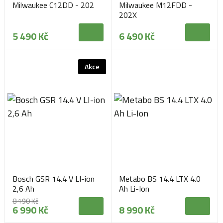
Milwaukee C12DD - 202
Milwaukee M12FDD -
202X
5 490 Kč
6 490 Kč
Akce
Bosch GSR 14.4 V LI-ion
Metabo BS 14.4 LTX 4.0
2,6 Ah
Ah Li-Ion
8 190 Kč
6 990 Kč
8 990 Kč