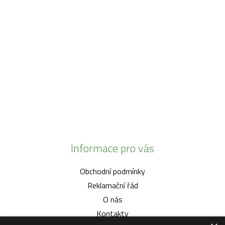
SO:
08:00 - 11:00
info@zahrada-vysociny.eu
+420 777 342 424
+420 568 441 232
Informace pro vás
Obchodní podmínky
Reklamační řád
O nás
Kontakty