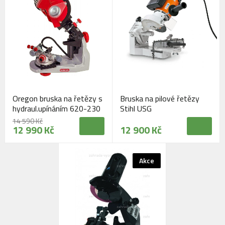
Oregon bruska na řetězy s
Bruska na pilové řetězy
hydraul.upínáním 620-230
Stihl USG
14 590 Kč
12 990 Kč
12 900 Kč
Akce