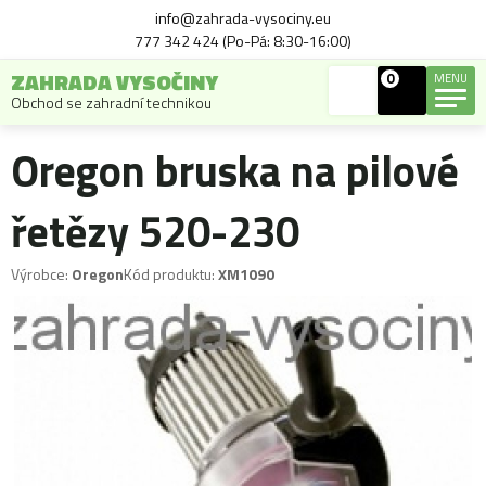
info@zahrada-vysociny.eu
777 342 424 (Po-Pá: 8:30-16:00)
ZAHRADA VYSOČINY
0
MENU
Obchod se zahradní technikou
Oregon bruska na pilové
řetězy 520-230
Výrobce:
Oregon
Kód produktu:
XM1090