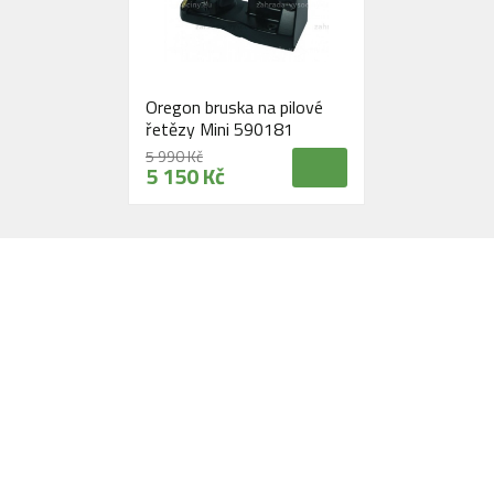
Oregon bruska na pilové
řetězy Mini 590181
5 990 Kč
5 150 Kč
Navštivte naši prodejnu
Máme pro vás otevřeno:
Po - Pá:
08:30 - 16:30