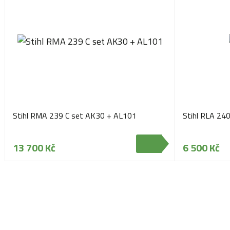
Stihl RMA 239 C set AK30 + AL101
Stihl RLA 24
13 700 Kč
6 500 Kč