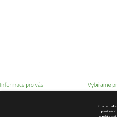
Po - Pá:
08:30 - 16:30
SO:
08:00 - 11:00
info@zahrada-vysociny.eu
+420 777 342 424
+420 568 441 232
Informace pro vás
Vybíráme pr
Obchodní podmínky
Malotratory Var
Reklamační řád
Kuchyňské potř
K personali
O nás
Sekačky robotic
používání 
kombinovat 