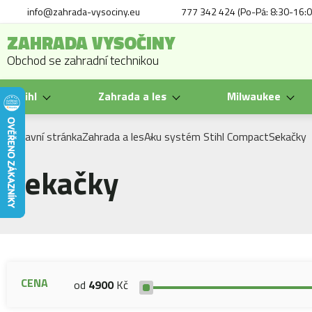
info@zahrada-vysociny.eu
777 342 424 (Po-Pá: 8:30-16:0
ZAHRADA VYSOČINY
Obchod se zahradní technikou
Stihl
Zahrada a les
Milwaukee
Hlavní stránka
Zahrada a les
Aku systém Stihl Compact
Sekačky
Sekačky
CENA
od
4900
Kč