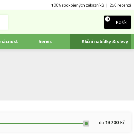
100% spokojených zákazníků
|
256 recenzí
0
Košík
omácnost
Servis
Akční nabídky & slevy
do
13700
Kč