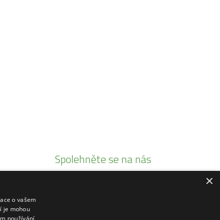
Spolehněte se na nás
×
Jsme autorizovaními prodejci
Prodáváme pouze kvalitní produkty
mace o vašem
ří je mohou
20 let tradice
em používání