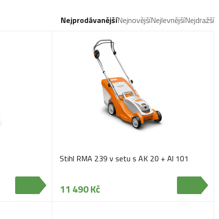
Nejprodávanější
Nejnovější
Nejlevnější
Nejdražší
Stihl RMA 239 v setu s AK 20 + Al 101
11 490 Kč