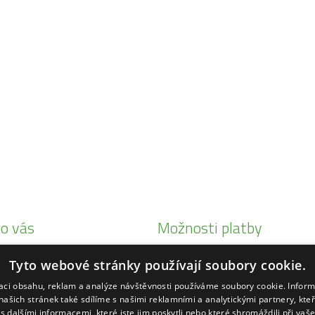
o vás
Možnosti platby
i Honda
Tyto webové stránky používají soubory cookie.
eby Status
zaci obsahu, reklam a analýze návštěvnosti používáme soubory cookie. Infor
ké
našich stránek také sdílíme s našimi reklamními a analytickými partnery, kte
s dalšími informacemi, které jste jim poskytli nebo které shromáždili při vaš