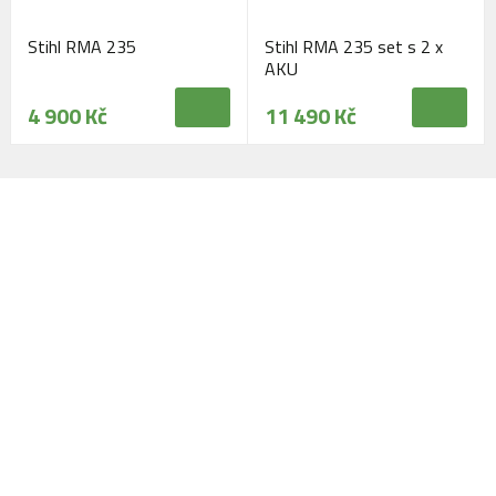
Stihl RMA 235
Stihl RMA 235 set s 2 x
AKU
4 900 Kč
11 490 Kč
Navštivte naši prodejnu
Máme pro vás otevřeno:
Po - Pá:
08:30 - 16:30
SO:
08:00 - 11:00