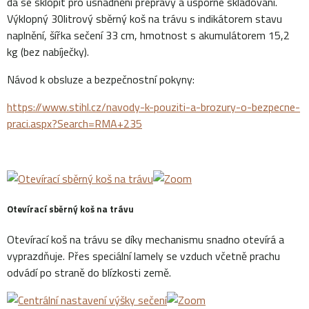
dá se sklopit pro usnadnění přepravy a úsporné skladování.
Výklopný 30litrový sběrný koš na trávu s indikátorem stavu
naplnění, šířka sečení 33 cm, hmotnost s akumulátorem 15,2
kg (bez nabíječky).
Návod k obsluze a bezpečnostní pokyny:
https://www.stihl.cz/navody-k-pouziti-a-brozury-o-bezpecne-
praci.aspx?Search=RMA+235
Otevírací sběrný koš na trávu
Otevírací koš na trávu se díky mechanismu snadno otevírá a
vyprazdňuje. Přes speciální lamely se vzduch včetně prachu
odvádí po straně do blízkosti země.