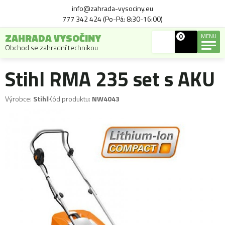
info@zahrada-vysociny.eu
777 342 424 (Po-Pá: 8:30-16:00)
ZAHRADA VYSOČINY
0
MENU
Obchod se zahradní technikou
Stihl RMA 235 set s AKU
Výrobce:
Stihl
Kód produktu:
NW4043