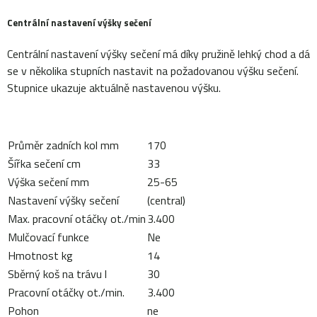
Centrální nastavení výšky sečení
Centrální nastavení výšky sečení má díky pružině lehký chod a dá
se v několika stupních nastavit na požadovanou výšku sečení.
Stupnice ukazuje aktuálně nastavenou výšku.
Průměr zadních kol mm
170
Šířka sečení cm
33
Výška sečení mm
25-65
Nastavení výšky sečení
(central)
Max. pracovní otáčky ot./min
3.400
Mulčovací funkce
Ne
Hmotnost kg
14
Sběrný koš na trávu l
30
Pracovní otáčky ot./min.
3.400
Pohon
ne