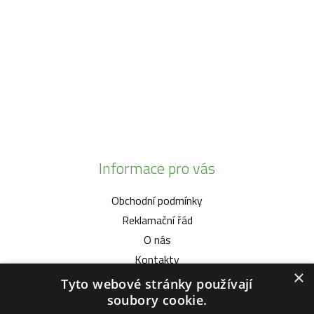
info@zahrada-vysociny.eu
+420 777 342 424
+420 568 441 232
Informace pro vás
Obchodní podmínky
Reklamační řád
O nás
Kontakty
×
Tyto webové stránky používají
Vybíráme pro vás
soubory cookie.