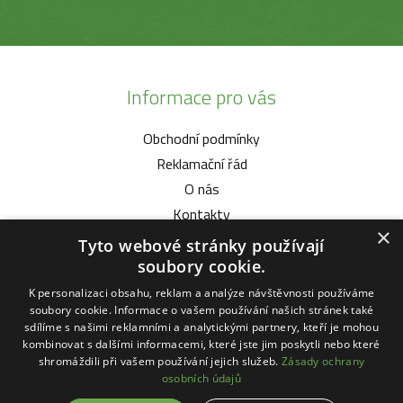
Informace pro vás
Obchodní podmínky
Reklamační řád
O nás
Kontakty
×
Tyto webové stránky používají
Vybíráme pro vás
soubory cookie.
K personalizaci obsahu, reklam a analýze návštěvnosti používáme
Malotratory Vari Honda
soubory cookie. Informace o vašem používání našich stránek také
Kuchyňské potřeby Status
sdílíme s našimi reklamními a analytickými partnery, kteří je mohou
kombinovat s dalšími informacemi, které jste jim poskytli nebo které
Sekačky robotické
shromáždili při vašem používání jejich služeb.
Zásady ochrany
Motorové pily Stihl
osobních údajů