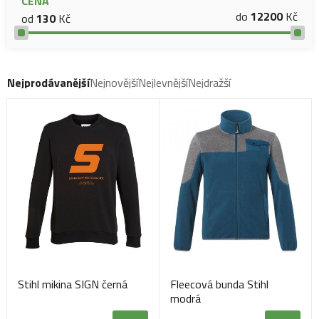
CENA
do
12200
Kč
od
130
Kč
Nejprodávanější
Nejnovější
Nejlevnější
Nejdražší
Stihl mikina SIGN černá
Fleecová bunda Stihl
modrá