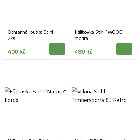
Ochranná rouška Stihl -
Kšiltovka Stihl "WOOD"
2ks
modrá
400 Kč
480 Kč