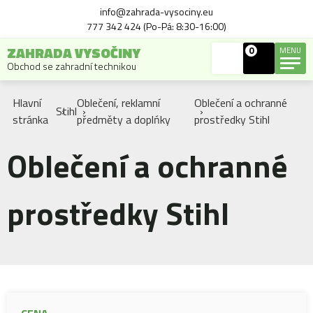
info@zahrada-vysociny.eu
777 342 424 (Po-Pá: 8:30-16:00)
ZAHRADA VYSOČINY
0
MENU
Obchod se zahradní technikou
Hlavní
Oblečení, reklamní
Oblečení a ochranné
Stihl
stránka
předměty a doplńky
prostředky Stihl
Oblečení a ochranné
prostředky Stihl