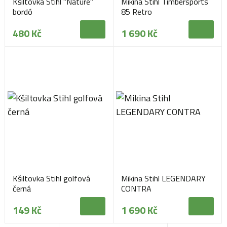
Kšiltovka Stihl "Nature"
Mikina Stihl Timbersports
bordó
85 Retro
480 Kč
1 690 Kč
Kšiltovka Stihl golfová
Mikina Stihl LEGENDARY
černá
CONTRA
149 Kč
1 690 Kč