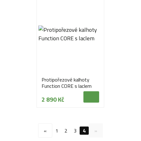
Protipořezové kalhoty
Function CORE s laclem
2 890 Kč
«
1
2
3
4
»