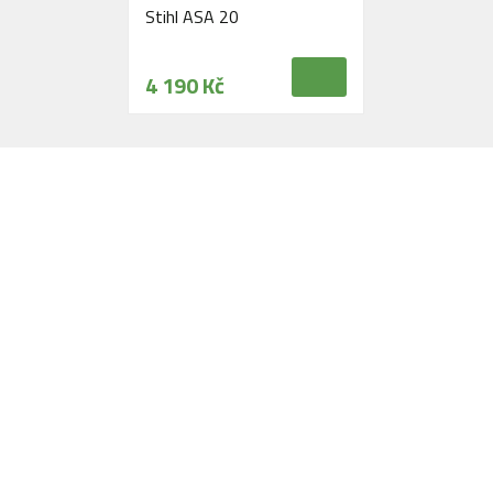
Stihl ASA 20
4 190 Kč
Navštivte naši prodejnu
Máme pro vás otevřeno:
Po - Pá:
08:30 - 16:30
SO:
08:00 - 11:00
info@zahrada-vysociny.eu