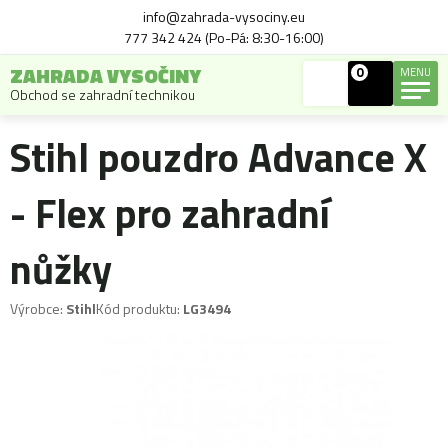
info@zahrada-vysociny.eu
777 342 424 (Po-Pá: 8:30-16:00)
ZAHRADA VYSOČINY
0
MENU
Obchod se zahradní technikou
Stihl pouzdro Advance X
- Flex pro zahradní
nůžky
Výrobce:
Stihl
Kód produktu:
LG3494