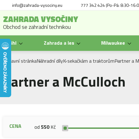
info@zahrada-vysociny.eu
777 342 424 (Po-Pá: 8:30-16:0
ZAHRADA VYSOČINY
Obchod se zahradní technikou
Stihl
Zahrada a les
Milwaukee
Hlavní stránka
Náhradní díly
K sekačkám a traktorům
Partner a M
Partner a McCulloch
CENA
od
550
Kč