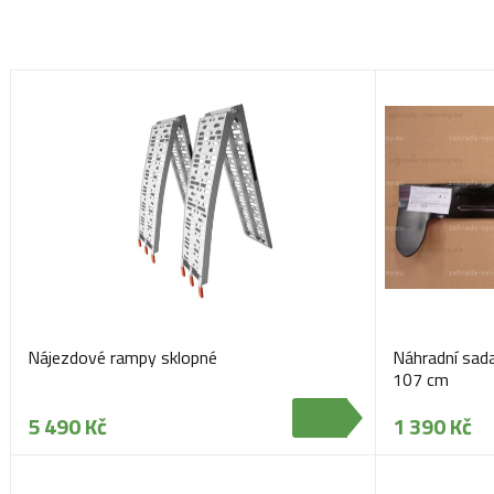
Nájezdové rampy sklopné
Náhradní sad
107 cm
5 490 Kč
1 390 Kč