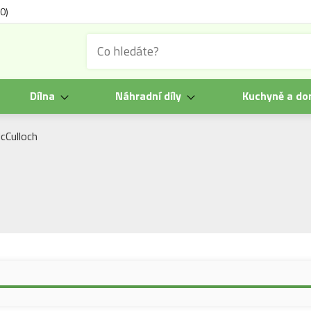
0)
Dílna
Náhradní díly
Kuchyně a d
cCulloch