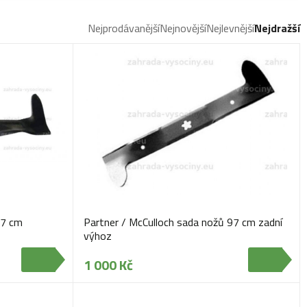
Nejprodávanější
Nejnovější
Nejlevnější
Nejdražší
07 cm
Partner / McCulloch sada nožů 97 cm zadní
výhoz
1 000 Kč