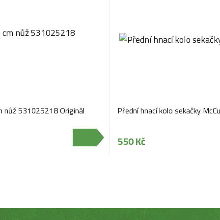
m nůž 531025218 Originál
Přední hnací kolo sekačky McCu
550 Kč