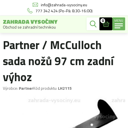
info@zahrada-vysociny.eu
777 342 424 (Po-Pá: 8:30-16:00)
ZAHRADA VYSOČINY
0
MENU
Obchod se zahradní technikou
Partner / McCulloch
sada nožů 97 cm zadní
výhoz
Výrobce:
Partner
Kód produktu:
LH2115