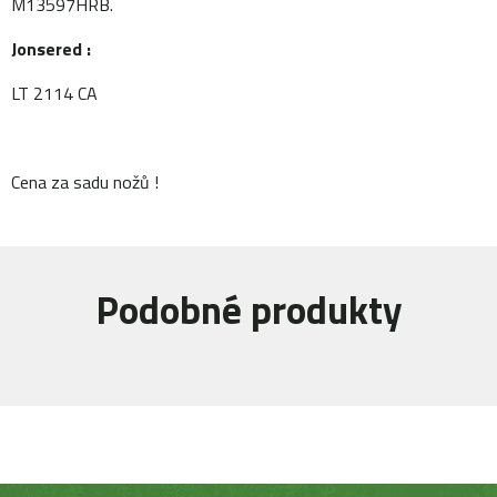
M13597HRB.
Jonsered :
LT 2114 CA
Cena za sadu nožů !
Podobné produkty