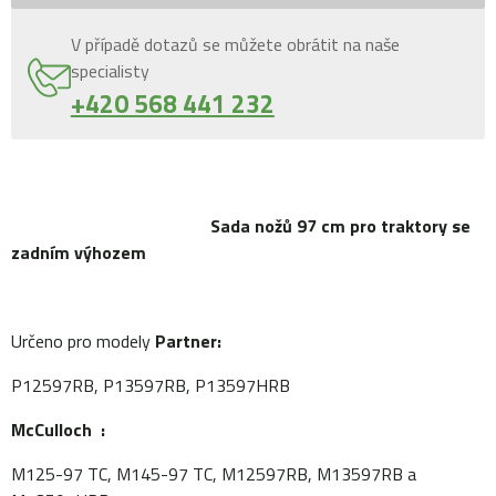
V případě dotazů se můžete obrátit na naše
specialisty
+420 568 441 232
Sada nožů 97 cm pro traktory se
zadním výhozem
Určeno pro modely
Partner:
P12597RB, P13597RB, P13597HRB
McCulloch :
M125-97 TC, M145-97 TC, M12597RB, M13597RB a