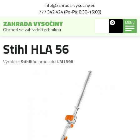
info@zahrada-vysociny.eu
777 342 424 (Po-Pá: 8:30-16:00)
ZAHRADA VYSOČINY
0
MENU
Obchod se zahradní technikou
Stihl HLA 56
Výrobce:
Stihl
Kód produktu:
LM1398