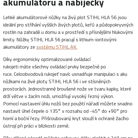
akumulátoru a nabíječky
Lehké akumulátorové nůžky na živý plot STIHL HLA 56 jsou
ideální pro stříhání vyšších živých plotů, keřů a půdopokryvných
rostlin na zahradě u domu a v prostředí s přísnějšími hlukovými
limity. Nůžky STIHL HLA 56 pracují s lithium-iontovými
akumulátory ze
systému STIHL AK.
Díky ergonomicky optimalizované ovládací
rukojeti máte všechny ovládací prvky bezpečně po
ruce. Celoobvodová rukojeť navíc usnadňuje manipulaci s aku
nůžkami na živé ploty STIHL HLA 56 i ve stísněných
prostorách. Jednostranně broušené nože ve tvaru kapky, které
drží větve v žacím noži, umožňují vysoký řezný výkon.
Pomocí nastavení úhlu nožů bez použití nářadí můžete snadno
nastavit úhel čepele o 135° v rozsahu od -45° do +90° pro
horní a boční řezy. Přišroubovaný kryt slouží k ochraně žacího
ústrojí při práci v blízkosti země.
Díky dělené násadě můžete celkovou délku zkrátit z 210 cm na