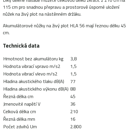
115 cm pro snadnou přepravu a prostorově úsporné uložení
nůžek na živý plot na nástěnném držáku.
Akumulátorové nůžky na živý plot HLA 56 mají řeznou délku 45
cm.
Technická data
Hmotnost bez akumulátoru kg
3,8
Hodnota vibrací vpravo m/s2
1,5
Hodnota vibrací vlevo m/s2
1,5
Hladina akustického tlaku dB(A)
77
Hladina akustického výkonu dB(A)
88
Řezná délka cm
45
Jmenovité napětí V
36
Celková délka cm
210
Řezná délka mm
16
Počet zdvihů Um
2.800