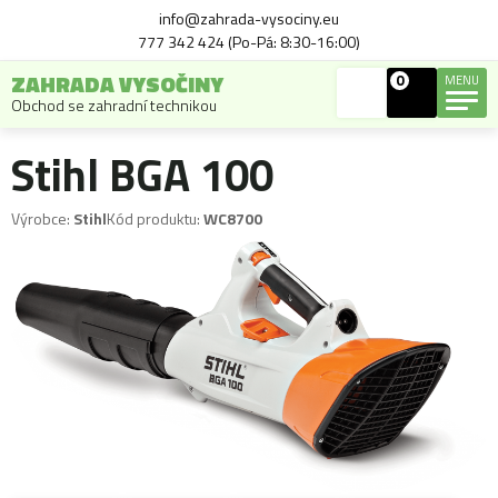
info@zahrada-vysociny.eu
777 342 424 (Po-Pá: 8:30-16:00)
ZAHRADA VYSOČINY
0
MENU
Obchod se zahradní technikou
Stihl BGA 100
Výrobce:
Stihl
Kód produktu:
WC8700