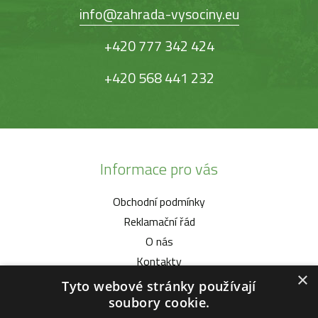
info@zahrada-vysociny.eu
+420 777 342 424
+420 568 441 232
Informace pro vás
Obchodní podmínky
Reklamační řád
O nás
Kontakty
×
Tyto webové stránky používají
Vybíráme pro vás
soubory cookie.