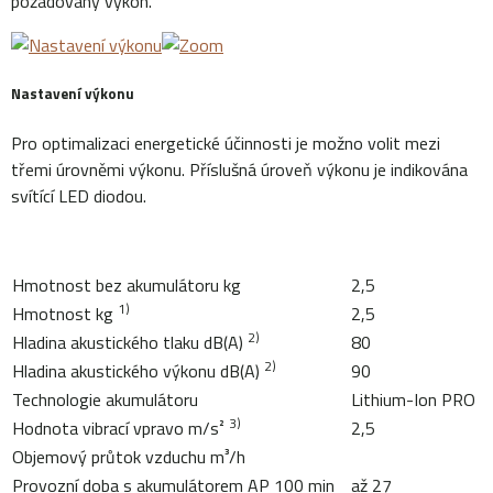
požadovaný výkon.
Nastavení výkonu
Pro optimalizaci energetické účinnosti je možno volit mezi
třemi úrovněmi výkonu. Příslušná úroveň výkonu je indikována
svítící LED diodou.
Hmotnost bez akumulátoru kg
2,5
1)
Hmotnost kg
2,5
2)
Hladina akustického tlaku dB(A)
80
2)
Hladina akustického výkonu dB(A)
90
Technologie akumulátoru
Lithium-Ion PRO
3)
Hodnota vibrací vpravo m/s²
2,5
Objemový průtok vzduchu m³/h
Provozní doba s akumulátorem AP 100 min
až 27