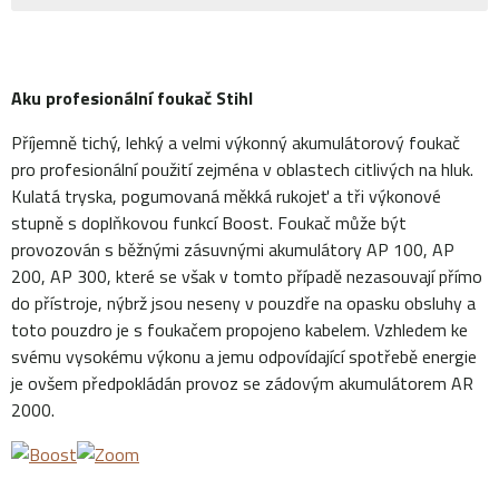
Aku profesionální foukač Stihl
Příjemně tichý, lehký a velmi výkonný akumulátorový foukač
pro profesionální použití zejména v oblastech citlivých na hluk.
Kulatá tryska, pogumovaná měkká rukojeť a tři výkonové
stupně s doplňkovou funkcí Boost. Foukač může být
provozován s běžnými zásuvnými akumulátory AP 100, AP
200, AP 300, které se však v tomto případě nezasouvají přímo
do přístroje, nýbrž jsou neseny v pouzdře na opasku obsluhy a
toto pouzdro je s foukačem propojeno kabelem. Vzhledem ke
svému vysokému výkonu a jemu odpovídající spotřebě energie
je ovšem předpokládán provoz se zádovým akumulátorem AR
2000.