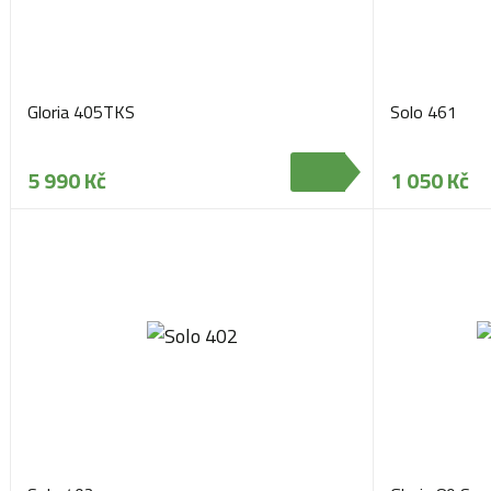
Gloria 405TKS
Solo 461
5 990 Kč
1 050 Kč