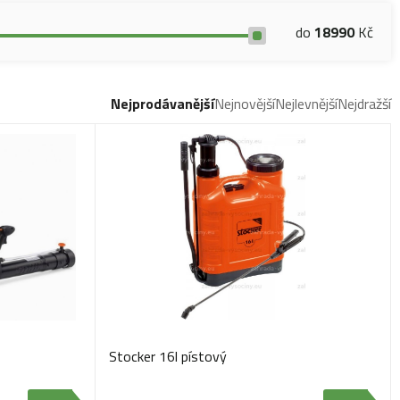
do
18990
Kč
Nejprodávanější
Nejnovější
Nejlevnější
Nejdražší
Stocker 16l pístový