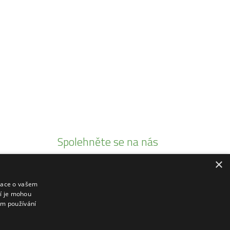
Spolehněte se na nás
×
Jsme autorizovaními prodejci
Prodáváme pouze kvalitní produkty
mace o vašem
ří je mohou
20 let tradice
em používání
Rádi poradíme a zaškolíme