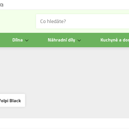
0)
Dílna
Náhradní díly
Kuchyně a d
Volpi Black