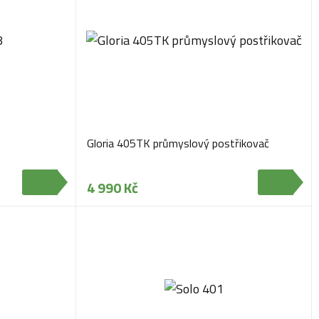
Gloria 405TK průmyslový postřikovač
4 990 Kč