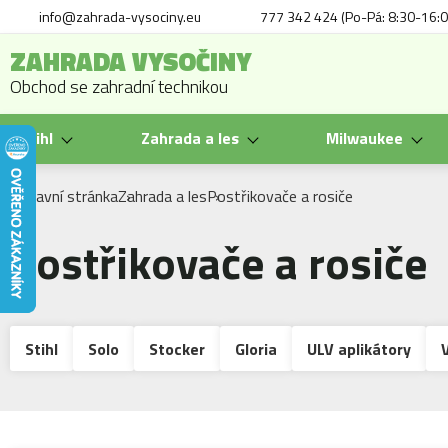
info@zahrada-vysociny.eu
777 342 424 (Po-Pá: 8:30-16:0
ZAHRADA VYSOČINY
Obchod se zahradní technikou
Stihl
Zahrada a les
Milwaukee
Hlavní stránka
Zahrada a les
Postřikovače a rosiče
Postřikovače a rosiče
Stihl
Solo
Stocker
Gloria
ULV aplikátory