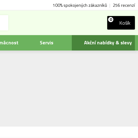
100% spokojených zákazníků
|
256 recenzí
0
Košík
omácnost
Servis
Akční nabídky & slevy