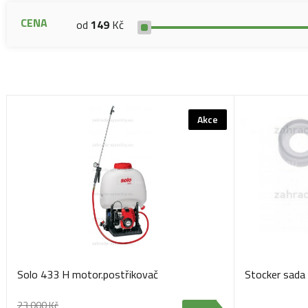
CENA
od
149
Kč
Akce
Solo 433 H motor.postřikovač
Stocker sada 
23 000 Kč