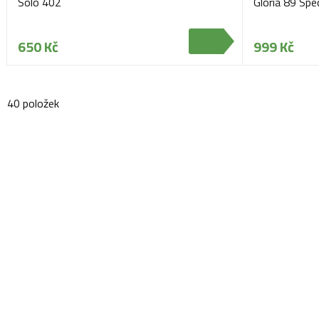
Solo 402
Gloria 89 Spec
650 Kč
999 Kč
40 položek
Navštivte naši prodejnu
Máme pro vás otevřeno:
Po - Pá:
08:30 - 16:30