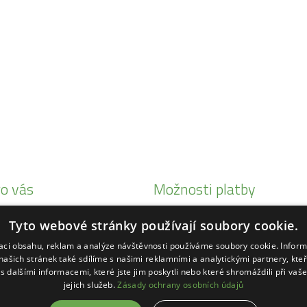
o vás
Možnosti platby
i Honda
Tyto webové stránky používají soubory cookie.
eby Status
zaci obsahu, reklam a analýze návštěvnosti používáme soubory cookie. Infor
ké
našich stránek také sdílíme s našimi reklamními a analytickými partnery, kte
s dalšími informacemi, které jste jim poskytli nebo které shromáždili při vaš
ihl
jejich služeb.
Zásady ochrany osobních údajů