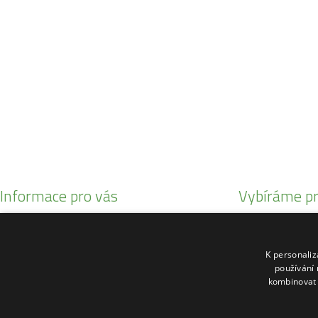
SO:
08:00 - 11:00
info@zahrada-vysociny.eu
+420 777 342 424
+420 568 441 232
Informace pro vás
Vybíráme pr
Obchodní podmínky
Malotratory Var
Reklamační řád
Kuchyňské potř
K personali
O nás
Sekačky robotic
používání 
kombinovat 
Kontakty
Motorové pily St