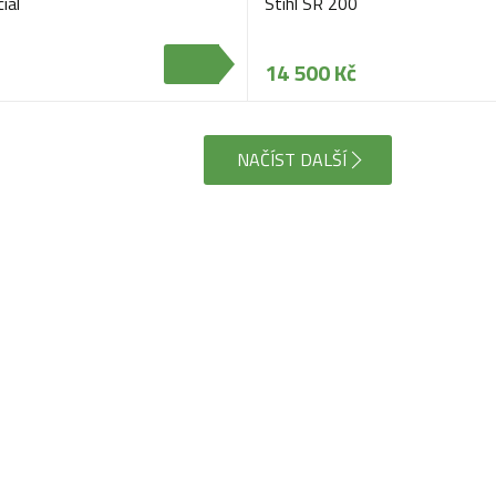
ial
Stihl SR 200
14 500 Kč
NAČÍST DALŠÍ