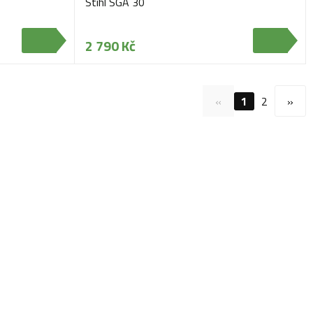
Stihl SGA 30
2 790 Kč
«
1
2
»