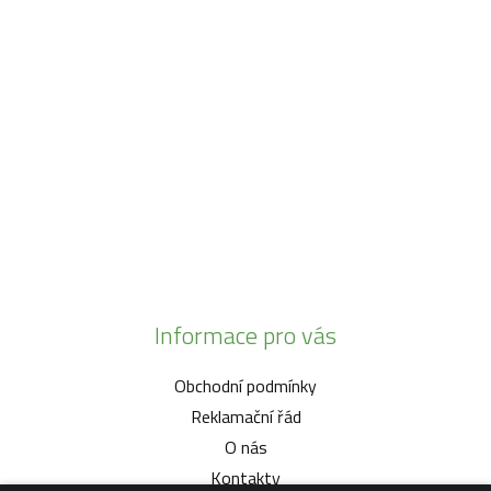
SO:
08:00 - 11:00
info@zahrada-vysociny.eu
+420 777 342 424
+420 568 441 232
Informace pro vás
Obchodní podmínky
Reklamační řád
O nás
Kontakty