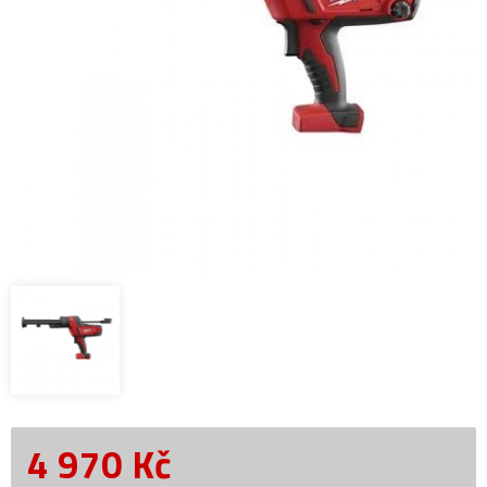
4 970
Kč