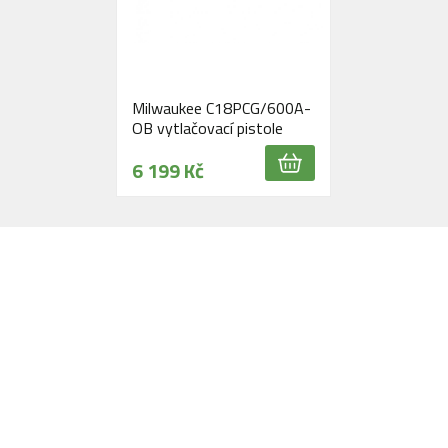
Milwaukee C18PCG/600A-
OB vytlačovací pistole
6 199 Kč
Navštivte naši prodejnu
Máme pro vás otevřeno:
Po - Pá:
08:30 - 16:30