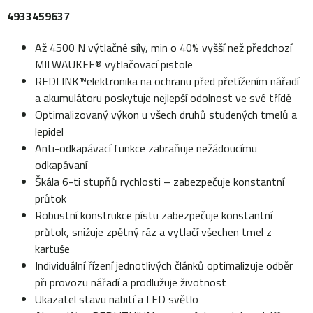
4933459637
Až 4500 N výtlačné síly, min o 40% vyšší než předchozí
MILWAUKEE® vytlačovací pistole
REDLINK™elektronika na ochranu před přetížením nářadí
a akumulátoru poskytuje nejlepší odolnost ve své třídě
Optimalizovaný výkon u všech druhů studených tmelů a
lepidel
Anti-odkapávací funkce zabraňuje nežádoucímu
odkapávaní
Škála 6-ti stupňů rychlosti – zabezpečuje konstantní
průtok
Robustní konstrukce pístu zabezpečuje konstantní
průtok, snižuje zpětný ráz a vytlačí všechen tmel z
kartuše
Individuální řízení jednotlivých článků optimalizuje odběr
při provozu nářadí a prodlužuje životnost
Ukazatel stavu nabití a LED světlo