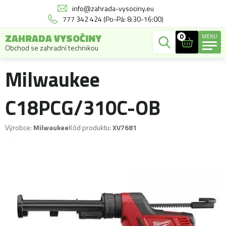
info@zahrada-vysociny.eu
777 342 424 (Po-Pá: 8:30-16:00)
ZAHRADA VYSOČINY
0
MENU
Obchod se zahradní technikou
Milwaukee
C18PCG/310C-OB
Výrobce:
Milwaukee
Kód produktu:
XV7681