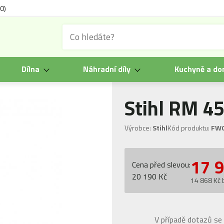
0)
Dílna
Náhradní díly
Kuchyně a d
Stihl RM 45
Výrobce:
Stihl
Kód produktu:
FW
17 
Cena před slevou:
20 190 Kč
14 868 Kč
V případě dotazů se 