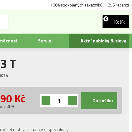
100% spokojených zákazníků
|
256 recenzí
0
Košík
omácnost
Servis
Akční nabídky & slevy
3 T
0074
990
Kč
Do košíku
 bez DPH
můžete obrátit na naše specialisty