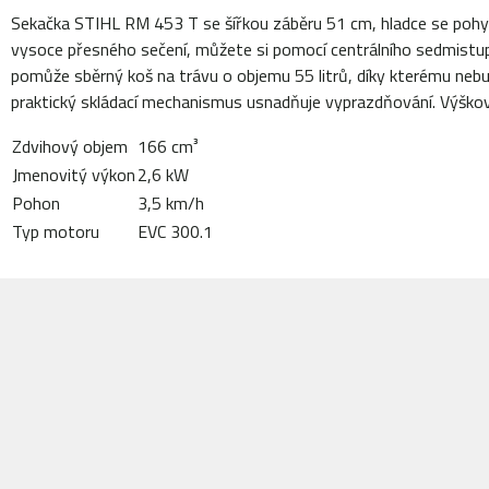
Sekačka STIHL RM 453 T se šířkou záběru 51 cm, hladce se pohybu
vysoce přesného sečení, můžete si pomocí centrálního sedmist
pomůže sběrný koš na trávu o objemu 55 litrů, díky kterému nebu
praktický skládací mechanismus usnadňuje vyprazdňování. Výškově
Zdvihový objem
166 cm³
Jmenovitý výkon
2,6 kW
Pohon
3,5 km/h
Typ motoru
EVC 300.1