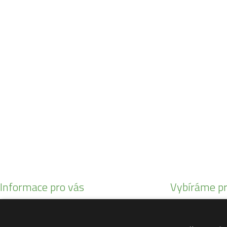
Máme pro vás otevřeno:
Po - Pá:
08:30 - 16:30
SO:
08:00 - 11:00
info@zahrada-vysociny.eu
+420 777 342 424
+420 568 441 232
Informace pro vás
Vybíráme pr
Obchodní podmínky
Malotratory Var
Reklamační řád
Kuchyňské potř