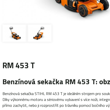
RM 453 T
Benzínová sekačka RM 453 T: obz
Benzínová sekačka STIHL RM 453 T je ideálním strojem pro soukr
Díky výkonnému motoru a sériovému vybavení s více noži, integr
přímo zachytit, nebo ji rozprostřít po trávníku pomocí bočního v