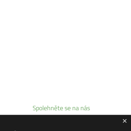
Spolehněte se na nás
×
Jsme autorizovaními prodejci
Prodáváme pouze kvalitní produkty