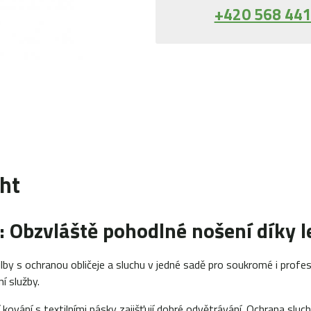
+420 568 441
ht
 Obzvláště pohodlné nošení díky l
y s ochranou obličeje a sluchu v jedné sadě pro soukromé i profesi
ní služby.
ní kování s textilními pásky zajišťují dobré odvětrávání. Ochrana sl