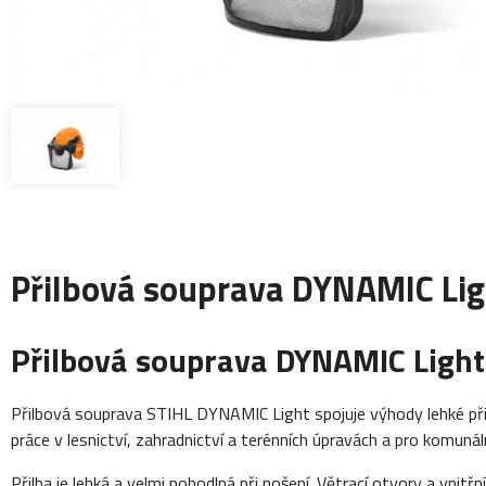
Přilbová souprava DYNAMIC Lig
Přilbová souprava DYNAMIC Light:
Přilbová souprava STIHL DYNAMIC Light spojuje výhody lehké přilb
práce v lesnictví, zahradnictví a terénních úpravách a pro komunál
Přilba je lehká a velmi pohodlná při nošení. Větrací otvory a vnitř