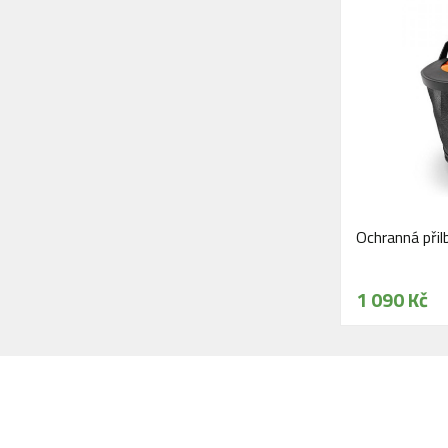
Ochranná přil
1 090 Kč