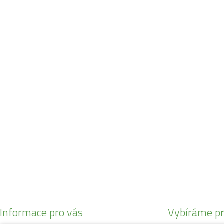
Navštivte naši prodejnu
Máme pro vás otevřeno:
Po - Pá:
08:30 - 16:30
SO:
08:00 - 11:00
info@zahrada-vysociny.eu
+420 777 342 424
+420 568 441 232
Informace pro vás
Vybíráme pr