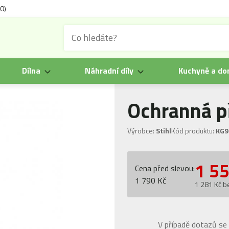
0)
Dílna
Náhradní díly
Kuchyně a d
Ochranná p
Výrobce:
Stihl
Kód produktu:
KG9
1 5
Cena před slevou:
1 790 Kč
1 281 Kč b
V případě dotazů se 