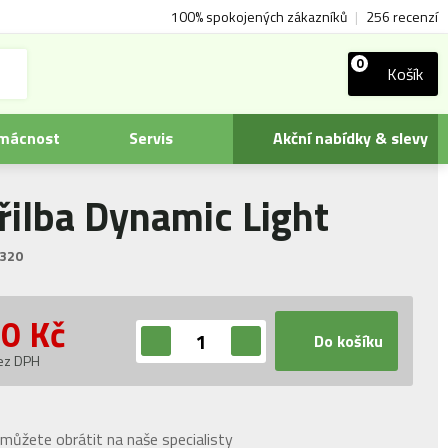
100% spokojených zákazníků
|
256 recenzí
0
Košík
omácnost
Servis
Akční nabídky & slevy
řilba Dynamic Light
320
50
Kč
Do košíku
ez DPH
můžete obrátit na naše specialisty