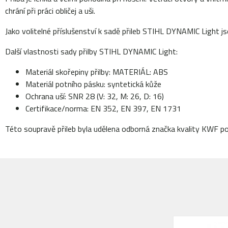
chrání při práci obličej a uši.
Jako volitelné příslušenství k sadě přileb STIHL DYNAMIC Light js
Další vlastnosti sady přilby STIHL DYNAMIC Light:
Materiál skořepiny přilby: MATERIÁL: ABS
Materiál potního pásku: syntetická kůže
Ochrana uší: SNR 28 (V: 32, M: 26, D: 16)
Certifikace/norma: EN 352, EN 397, EN 1731
Této soupravě přileb byla udělena odborná značka kvality KWF por