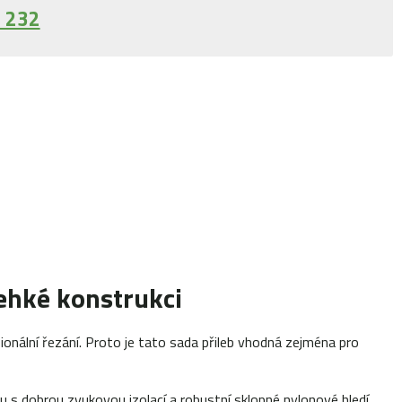
 232
ehké konstrukci
onální řezání. Proto je tato sada přileb vhodná zejména pro
uchu s dobrou zvukovou izolací a robustní sklopné nylonové hledí