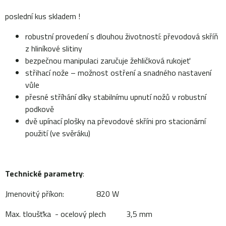
poslední kus skladem !
robustní provedení s dlouhou životností: převodová skříň
z hliníkové slitiny
bezpečnou manipulaci zaručuje žehličková rukojeť
střihací nože – možnost ostření a snadného nastavení
vůle
přesné stříhání díky stabilnímu upnutí nožů v robustní
podkově
dvě upínací plošky na převodové skříni pro stacionární
použití (ve svěráku)
Technické parametry
:
Jmenovitý příkon: 820 W
Max. tloušťka - ocelový plech 3,5 mm