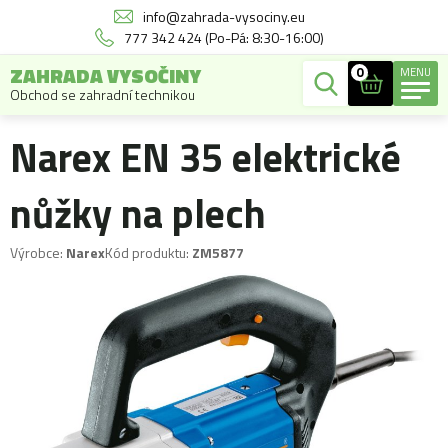
info@zahrada-vysociny.eu
777 342 424 (Po-Pá: 8:30-16:00)
ZAHRADA VYSOČINY
0
MENU
Obchod se zahradní technikou
Narex EN 35 elektrické
nůžky na plech
Výrobce:
Narex
Kód produktu:
ZM5877