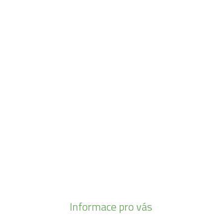
Navštivte naši prodejnu
Máme pro vás otevřeno:
Po - Pá:
08:30 - 16:30
SO:
08:00 - 11:00
info@zahrada-vysociny.eu
+420 777 342 424
+420 568 441 232
Informace pro vás