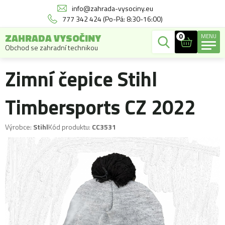
info@zahrada-vysociny.eu
777 342 424 (Po-Pá: 8:30-16:00)
ZAHRADA VYSOČINY
0
MENU
Obchod se zahradní technikou
Zimní čepice Stihl
Timbersports CZ 2022
Výrobce:
Stihl
Kód produktu:
CC3531