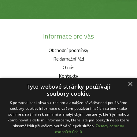
Informace pro vás
Obchodní podmínky
Reklamační řád
O nás
Kontakty
×
Tyto webové stránky používají
Vybíráme pro vás
soubory cookie.
K personalizaci obsahu, reklam a analýze návštěvnosti používáme
Malotratory Vari Honda
soubory cookie. Informace o vašem používání našich stránek také
Kuchyňské potřeby Status
sdílíme s našimi reklamními a analytickými partnery, kteří je mohou
kombinovat s dalšími informacemi, které jste jim poskytli nebo které
Sekačky robotické
shromáždili při vašem používání jejich služeb.
Zásady ochrany
Motorové pily Stihl
osobních údajů