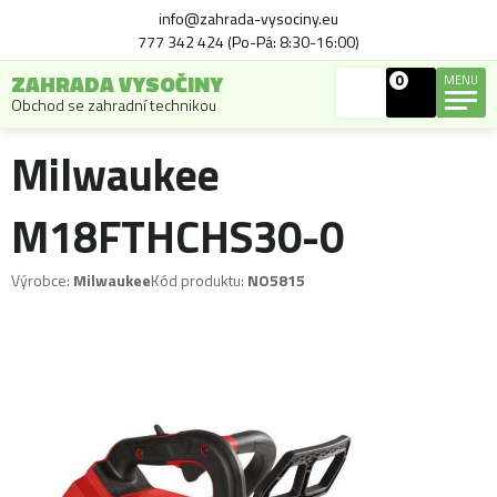
info@zahrada-vysociny.eu
777 342 424 (Po-Pá: 8:30-16:00)
ZAHRADA VYSOČINY
0
MENU
Obchod se zahradní technikou
Milwaukee
M18FTHCHS30-0
Výrobce:
Milwaukee
Kód produktu:
NO5815