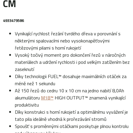
CM
4933479586
Vynikající rychlost řezání tvrdého dřeva v porovnání s
některými spalovacími nebo vysokonapěťovými
řetězovými pilami s horní rukojetí
Vysoký točivý moment pro dokončení řezů v náročných
materiálech a udržení rychlosti i pod velkým zatížením bez
zaseknutí
Díky technologii FUEL™ dosahuje maximálních otáček za
méně než 1 sekundu
Až 150 řezů do cedru 10 x 10 cm na jedno nabití 8,0Ah
akumulátoru
M18™
HIGH OUTPUT™ znamená vynikající
produktivitu
Díky konstrukci s horní rukojetí a optimálnímu vyvážení je
tato pila ideálně vhodná k prořezávání stromů
Spoušť s proměnnými otáčkami poskytuje plnou kontrolu