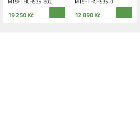
M18FTHCHS35-802
M18FTHCHS35-0
19 250 Kč
12 890 Kč
Navštivte naši prodejnu
Máme pro vás otevřeno:
Po - Pá:
08:30 - 16:30
SO:
08:00 - 11:00
info@zahrada-vysociny.eu