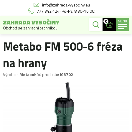
info@zahrada-vysociny.eu
777 342 424 (Po-Pá: 8:30-16:00)
ZAHRADA VYSOČINY
0
MENU
Obchod se zahradní technikou
Metabo FM 500-6 fréza
na hrany
Výrobce:
Metabo
Kód produktu:
IG3702