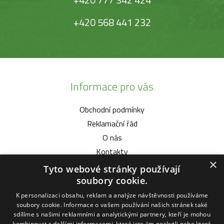
+420 568 441 232
Informace pro vás
Obchodní podmínky
Reklamační řád
O nás
Kontakty
×
Tyto webové stránky používají
Vybíráme pro vás
soubory cookie.
K personalizaci obsahu, reklam a analýze návštěvnosti používáme
Malotratory Vari Honda
soubory cookie. Informace o vašem používání našich stránek také
Kuchyňské potřeby Status
sdílíme s našimi reklamními a analytickými partnery, kteří je mohou
kombinovat s dalšími informacemi, které jste jim poskytli nebo které