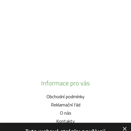
SO:
08:00 - 11:00
info@zahrada-vysociny.eu
+420 777 342 424
+420 568 441 232
Informace pro vás
Obchodní podmínky
Reklamační řád
O nás
Kontakty
×