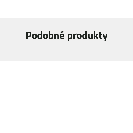
Podobné produkty
Navštivte naši prodejnu
Máme pro vás otevřeno:
Po - Pá:
08:30 - 16:30