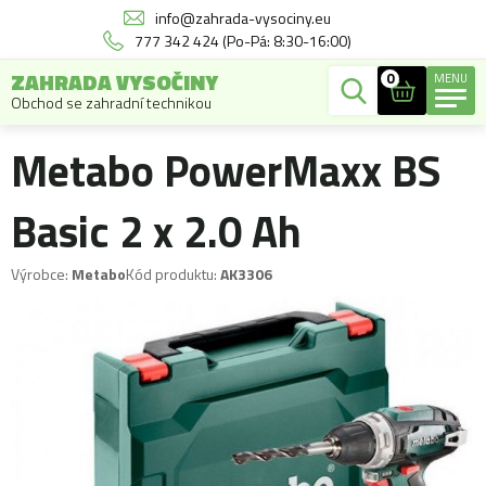
info@zahrada-vysociny.eu
777 342 424 (Po-Pá: 8:30-16:00)
ZAHRADA VYSOČINY
0
MENU
Obchod se zahradní technikou
Metabo PowerMaxx BS
Basic 2 x 2.0 Ah
Výrobce:
Metabo
Kód produktu:
AK3306