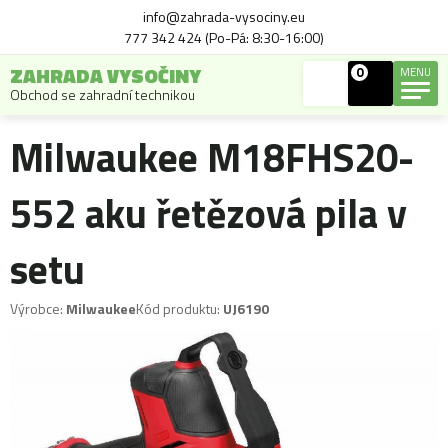
info@zahrada-vysociny.eu
777 342 424 (Po-Pá: 8:30-16:00)
ZAHRADA VYSOČINY
0
MENU
Obchod se zahradní technikou
Milwaukee M18FHS20-
552 aku řetězová pila v
setu
Výrobce:
Milwaukee
Kód produktu:
UJ6190