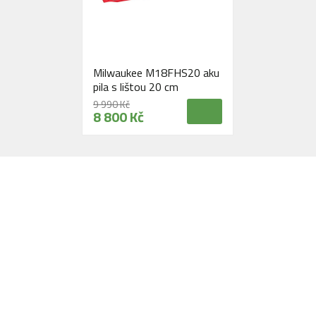
Milwaukee M18FHS20 aku
pila s lištou 20 cm
9 990 Kč
8 800 Kč
Navštivte naši prodejnu
Máme pro vás otevřeno:
Po - Pá:
08:30 - 16:30