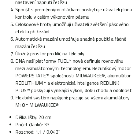
nastavení napnutí řetězu
Spoušť s proměnnými otáčkami poskytuje uživateli plnou
kontrolu v celém výkonovém pásmu
Celokovové hroty umožňují uživateli zvětšení pákového
efektu při řezání
Automatické mazání umožňuje snadné použití a řádné
mazání řetězu
Úložný prostor pro klíč na těle pily
DNA naší platformy FUEL™ nově definuje rovnováhu
mezi akmulátorovými technologiemi. Bezuhlíkový motor
POWERSTATE™ společnosti MILWAUKEE®, akumulátor
REDLITHIUM™ a elektronická inteligence REDLINK
PLUS™ poskytují vynikající výkon, dobu chodu a odolnost
Flexibilní systém napájení: pracuje se všemi akumulátory
M18™ MILWAUKEE®
Délka lišty: 20 cm
Počet článků: 33
Rozchod: 1.1 / 0.043"