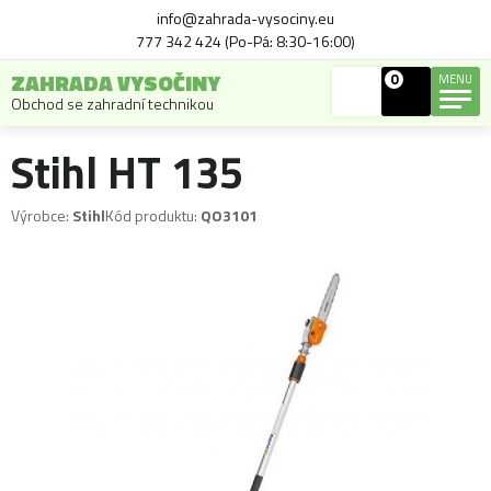
info@zahrada-vysociny.eu
777 342 424 (Po-Pá: 8:30-16:00)
ZAHRADA VYSOČINY
0
MENU
Obchod se zahradní technikou
Stihl HT 135
Výrobce:
Stihl
Kód produktu:
QO3101