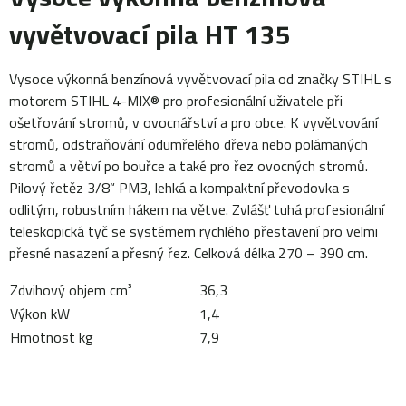
vyvětvovací pila HT 135
Vysoce výkonná benzínová vyvětvovací pila od značky STIHL s
motorem STIHL 4-MIX® pro profesionální uživatele při
ošetřování stromů, v ovocnářství a pro obce. K vyvětvování
stromů, odstraňování odumřelého dřeva nebo polámaných
stromů a větví po bouřce a také pro řez ovocných stromů.
Pilový řetěz 3/8“ PM3, lehká a kompaktní převodovka s
odlitým, robustním hákem na větve. Zvlášť tuhá profesionální
teleskopická tyč se systémem rychlého přestavení pro velmi
přesné nasazení a přesný řez. Celková délka 270 – 390 cm.
Zdvihový objem cm³
36,3
Výkon kW
1,4
Hmotnost kg
7,9