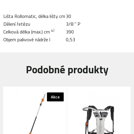
Lišta Rollomatic, délka lišty cm
30
Dělení řetězu
3/8 " P
4)
Celková délka (max.) cm
390
Objem palivové nádrže l
0,53
Podobné produkty
Akce