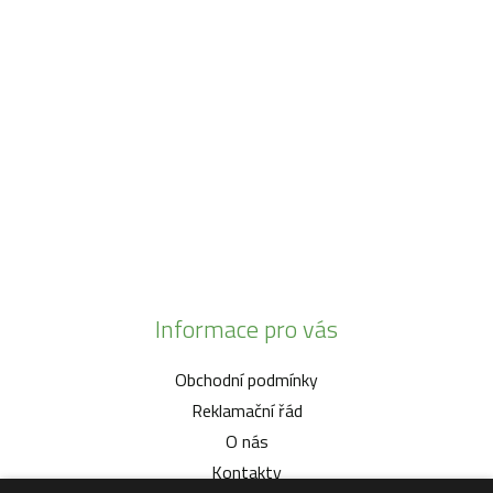
SO:
08:00 - 11:00
info@zahrada-vysociny.eu
+420 777 342 424
+420 568 441 232
Informace pro vás
Obchodní podmínky
Reklamační řád
O nás
Kontakty