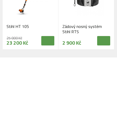
Stihl HT 105
Zádový nosný systém
Stihl RTS
25 800 Kč
23 200 Kč
2 900 Kč
Navštivte naši prodejnu
Máme pro vás otevřeno:
Po - Pá:
08:30 - 16:30