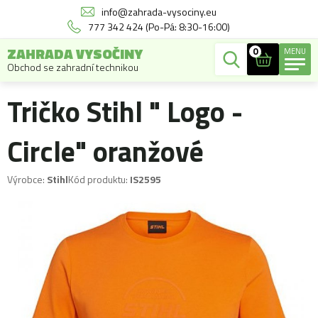
info@zahrada-vysociny.eu
777 342 424 (Po-Pá: 8:30-16:00)
ZAHRADA VYSOČINY
0
MENU
Obchod se zahradní technikou
Tričko Stihl " Logo -
Circle" oranžové
Výrobce:
Stihl
Kód produktu:
IS2595