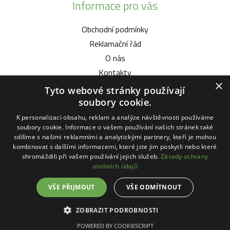
Informace pro vás
Obchodní podmínky
Reklamační řád
O nás
Kontakty
×
Tyto webové stránky používají
Vybíráme pro vás
soubory cookie.
K personalizaci obsahu, reklam a analýze návštěvnosti používáme
Malotratory Vari Honda
soubory cookie. Informace o vašem používání našich stránek také
Kuchyňské potřeby Status
sdílíme s našimi reklamními a analytickými partnery, kteří je mohou
kombinovat s dalšími informacemi, které jste jim poskytli nebo které
Sekačky robotické
shromáždili při vašem používání jejich služeb.
Zásady ochrany
Motorové pily Stihl
osobních údajů
VŠE PŘIJMOUT
VŠE ODMÍTNOUT
ZOBRAZIT PODROBNOSTI
© 2026 Copyright - Zahrada-Vysociny.eu
Tvorba
POWERED BY COOKIESCRIPT