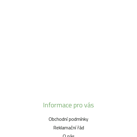
Máme pro vás otevřeno:
Po - Pá:
08:30 - 16:30
SO:
08:00 - 11:00
info@zahrada-vysociny.eu
+420 777 342 424
+420 568 441 232
Informace pro vás
Obchodní podmínky
Reklamační řád
O nás