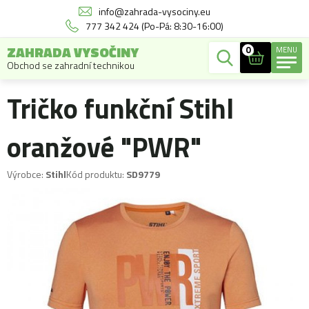
info@zahrada-vysociny.eu
777 342 424 (Po-Pá: 8:30-16:00)
ZAHRADA VYSOČINY
0
MENU
Obchod se zahradní technikou
Tričko funkční Stihl
oranžové "PWR"
Výrobce:
Stihl
Kód produktu:
SD9779