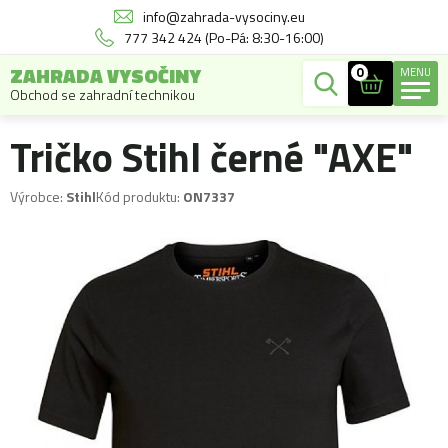
info@zahrada-vysociny.eu
777 342 424 (Po-Pá: 8:30-16:00)
ZAHRADA VYSOČINY
0
MENU
Obchod se zahradní technikou
Tričko Stihl černé "AXE"
Výrobce:
Stihl
Kód produktu:
ON7337