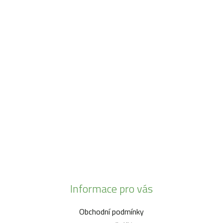
Máme pro vás otevřeno:
Po - Pá:
08:30 - 16:30
SO:
08:00 - 11:00
info@zahrada-vysociny.eu
+420 777 342 424
+420 568 441 232
Informace pro vás
Obchodní podmínky