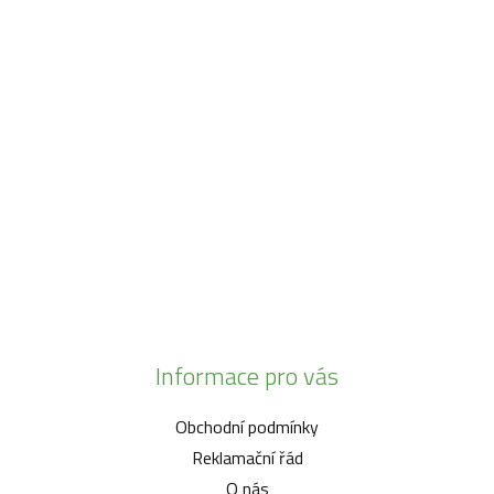
Máme pro vás otevřeno:
Po - Pá:
08:30 - 16:30
SO:
08:00 - 11:00
info@zahrada-vysociny.eu
+420 777 342 424
+420 568 441 232
Informace pro vás
Obchodní podmínky
Reklamační řád
O nás