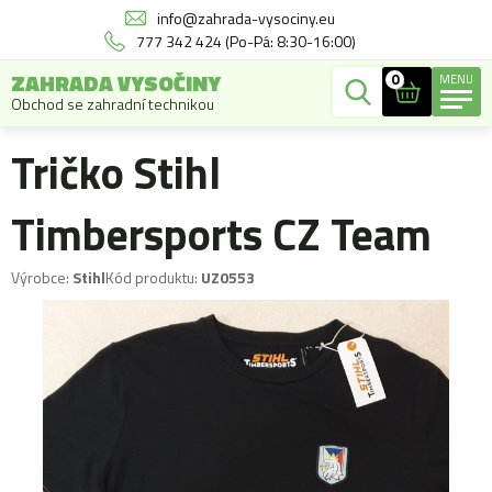
info@zahrada-vysociny.eu
777 342 424 (Po-Pá: 8:30-16:00)
ZAHRADA VYSOČINY
0
MENU
Obchod se zahradní technikou
Tričko Stihl
Timbersports CZ Team
Výrobce:
Stihl
Kód produktu:
UZ0553