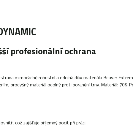
u DYNAMIC
ší profesionální ochrana
í strana mimořádně robustní a odolná díky materiálu Beaver Extrem
lením, prodyšný materiál odolný proti poranění trny. Materiál: 70% 
itř, což zajišťuje příjemný pocit při práci.