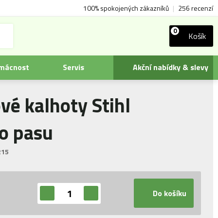
100% spokojených zákazníků
|
256 recenzí
0
Košík
omácnost
Servis
Akční nabídky & slevy
vé kalhoty Stihl
o pasu
215
Do košíku