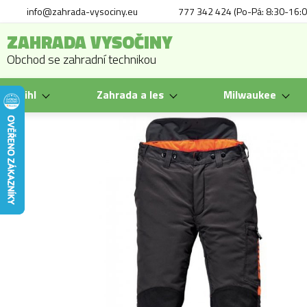
info@zahrada-vysociny.eu
777 342 424 (Po-Pá: 8:30-16:0
ZAHRADA VYSOČINY
Obchod se zahradní technikou
Stihl
Zahrada a les
Milwaukee