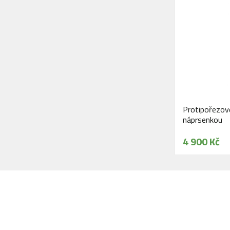
Protipořezov
náprsenkou
4 900 Kč