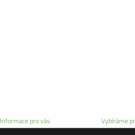
Navštivte naši prodejnu
Máme pro vás otevřeno:
Po - Pá:
08:30 - 16:30
SO:
08:00 - 11:00
info@zahrada-vysociny.eu
+420 777 342 424
+420 568 441 232
Informace pro vás
Vybíráme pr
Obchodní podmínky
Malotratory Var