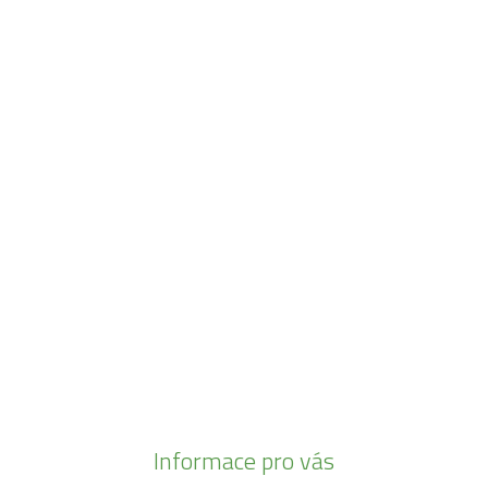
Navštivte naši prodejnu
Máme pro vás otevřeno:
Po - Pá:
08:30 - 16:30
SO:
08:00 - 11:00
info@zahrada-vysociny.eu
+420 777 342 424
+420 568 441 232
Informace pro vás