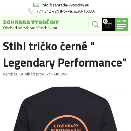
info@zahrada-vysociny.eu
777 342 424 (Po-Pá: 8:30-16:00)
ZAHRADA VYSOČINY
0
MENU
Obchod se zahradní technikou
Stihl tričko černé "
Legendary Performance"
Výrobce:
Stihl
Kód produktu:
ZK5394